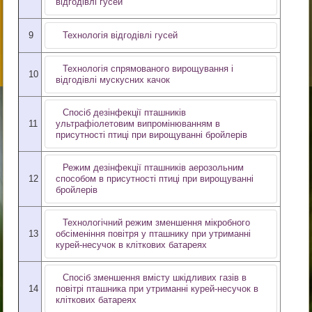
відгодівлі гусей
9
Технологія відгодівлі гусей
Технологія спрямованого вирощування і
10
відгодівлі мускусних качок
Спосіб дезінфекції пташників
11
ультрафіолетовим випромінюванням в
присутності птиці при вирощуванні бройлерів
Режим дезінфекції пташників аерозольним
12
способом в присутності птиці при вирощуванні
бройлерів
Технологічний режим зменшення мікробного
13
обсіменіння повітря у пташнику при утриманні
курей-несучок в кліткових батареях
Спосіб зменшення вмісту шкідливих газів в
14
повітрі пташника при утриманні курей-несучок в
кліткових батареях