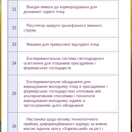
Вихідні вимоги до кормороздавача для
21
дозованої годівлі птиці
Регулятор напруги трьохфазного змінного
22
струму
23
Машина для примусової відгодівлі птиці
Експериментальна система світлодіодного
24
освітлення для пташників присадибних і
фермерських господарств
Експериментальне обладнання для
вирощування молодняку птиці в присадибних і
фермерських господарствах клітковим або
25
альтернативним способами і технологія
вирощування молодняку індиків із
застосуванням цього обладнання
Настанова щодо впливу технологічного
прийому диференційованого відбору за живою
26
масою індичок кросу «Харківський» на ріст і