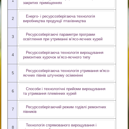
1
закритих приміщеннях
Енерго- і ресурсозберігаюча технологія
2
виробництва продукції птахівництва
Ресурсозберігаючі параметри програми
3
освітлення при утриманні м’ясо-яєчних курей
Ресурсозберігаюча технологія вирощування
4
ремонтних курочок м’ясо-яєчного типу
Ресурсозберігаюча технологія утримання м'ясо-
5
яєчних півнів штучному осіменінні
Способи і технологічні прийоми вирощування
6
та утримання племінних курей
Ресурсозберігаючий режим годівлі ремонтних
7
півників
Технологія спрямованого вирощування і
8