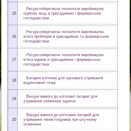
Ресурсозберігаюча технологія виробництва
15
курячих яєць в присадибних і фермерських
господарствах
Ресурсозберігаюча технологія виробництва
16
м’яса бройлерів в присадибних та фермерських
господарствах
Ресурсозберігаюча технологія виробництва
17
м’яса індиків в присадибних і фермерських
господарствах
Батарея кліткова для групового утримання
18
водоплавної птиці
Вихідні вимоги до кліткової батареї для
19
утримання племінних індичок
Вихідні вимоги до кліткових батарей для
20
утримання півнів-плідників при штучному
осіменінні