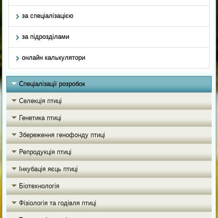
за спеціалізацією
за підрозділами
онлайн калькулятори
Спеціалізації розробок
Селекція птиці
Генетика птиці
Збереження генофонду птиці
Репродукція птиці
Інкубація яєць птиці
Біотехнологія
Фізіологія та годівля птиці