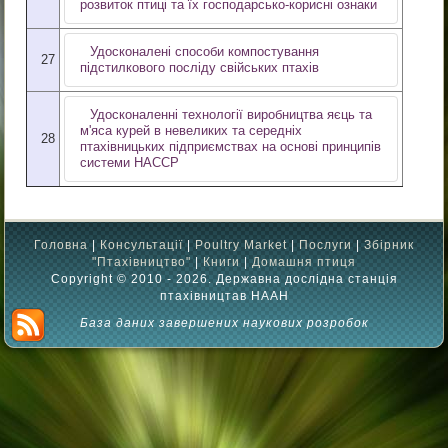
розвиток птиці та їх господарсько-корисні ознаки
Удосконалені способи компостування
27
підстилкового посліду свійських птахів
Удосконаленні технології виробництва яєць та
м'яса курей в невеликих та середніх
28
птахівницьких підприємствах на основі принципів
системи HACCP
Головна
|
Консультації
|
Poultry Market
|
Послуги
|
Збірник
"Птахівництво"
|
Книги
|
Домашня птиця
Copyright © 2010 - 2026. Державна дослідна станція
птахівництав НААН
База даних завершених наукових розробок