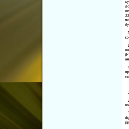
су
до
не
33
пе
бу
ко
на
(Р
ан
пр
ін
me
di
рр