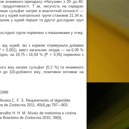
кож ензимного препарату «Натузим» з 20- до 40-
ї продуктивності. Т ак, несучість на середню
 лише сульфат натрію в аналогічній кількості —
си у курей контрольної групи становив 21,34 кг,
казник у курей першої та другої дослідних груп
ослідної групи порівняно з показниками у птиці
 від курей, які з кормом отримували добавки
 < 0,001), вміст загальних ліпідів — на 6,09 %
відно, на 19,75 і 16,04 % (Р < 0,05) порівняно з
ого віку натрію сульфат (0,2 %) та ензимного
и до 110-добового віку, позитивно впливає на
 1999.
Oliveira C. F. S. Requirements of digestible
eira de Zootecnia 2011, 40(4),рр 797—803.
rvalho H. H. M. Níveis de metionina e cistina
 Brasileira de Zootecnia 2010, 39(9),