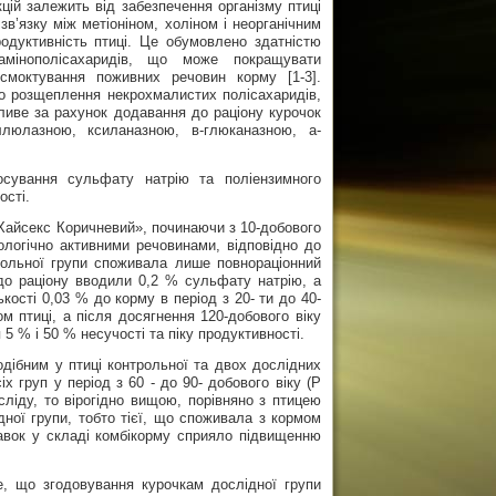
кцій залежить від забезпечення організму птиці
зв’язку між метіоніном, холіном і неорганічним
родуктивність птиці. Це обумовлено здатністю
мінополісахаридів, що може покращувати
смоктування поживних речовин корму [1-3].
го розщеплення некрохмалистих полісахаридів,
жливе за рахунок додавання до раціону курочок
ллюлазною, ксиланазною, в-глюканазною, а-
сування сульфату натрію та поліензимного
ості.
«Хайсекс Коричневий», починаючи з 10-добового
ологічно активними речовинами, відповідно до
трольної групи споживала лише повнораціонний
до раціону вводили 0,2 % сульфату натрію, а
кості 0,03 % до корму в період з 20- ти до 40-
ом птиці, а після досягнення 120-добового віку
 5 % і 50 % несучості та піку продуктивності.
одібним у птиці контрольної та двох дослідних
х груп у період з 60 - до 90- добового віку (Р
ліду, то вірогідно вищою, порівняно з птицею
ідної групи, тобто тієї, що споживала з кормом
авок у складі комбікорму сприяло підвищенню
е, що згодовування курочкам дослідної групи