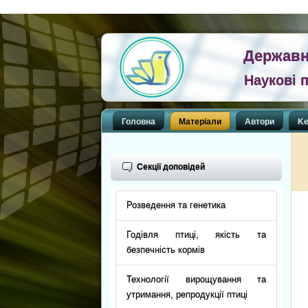
Державн
Наукові п
Головна
Матеріали
Автори
Ke
Секції доповідей
Розведення та генетика
Годівля птиці, якість та
безпечність кормів
Технології вирощування та
утримання, репродукції птиці