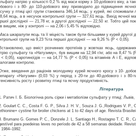
льфату натрію у кількості 0,2 % від маси корму з 10-добового віку, а та
бового і з 80- до 110-добового віку призводило до підвищення яєчно
сучку у птиці цієї групи становила 346,14 яєць; у курей, які споживали
8,64 яєць, а в несучок контрольної групи — 327,61 яєць. Вихід яєчної ма
ршої дослідної — 21,78 кг, а другої дослідної — 22,50 кг. Тобто цей по
в вищим, ніж у контролі — на 2,06 і 5,45 % відповідно.
Маса шкаралупи яєць та її міцність також були більшими у курей другої д
нтрольної групи на 9,23 %та першої дослідної — на 9,26 % (Р < 0,05).
Встановлено, що вміст розчинних протеїнів у жовтках яєць, одержаних
трію сульфату та «Натузиму», був вищим на 12,94 г/кг, або на 8,47 % (Р
 < 0,05), каротиноїдів — на 14,77 % (Р < 0,05) та вітамінів А і Е, відпо
алогами контролю.
Отже, введення до раціонів молодняку курей яєчного кросу з 10- добов
епарату «Натузим» (0,03 %) у період з 20-ти до 40-добового і з 80-т
тенсивність росту і розвитку птиці та яєчну продуктивність.
Література
1. Ратич І. Б. Біологічна роль сірки і метаболізм сульфату у птиці; Львів,
2. Goulart C. C., Costa F. G. P., Silva J. H. V., Souza J. G.,Rodrigues V. P., 
thionine+ cystine for broiler chickens at 1 to 42 days of age. Revista Brasil
3. Brumano G. Gomes P. C., Donzele J. L. Santiago H., Rostagno T. C. R., Ca
gestível para poedeiras leves no período de 42 a 58 semanas deidade. Revista
 1984‒1992.