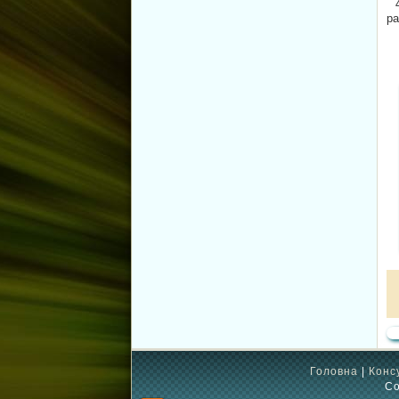
ра
Головна
|
Конс
Co