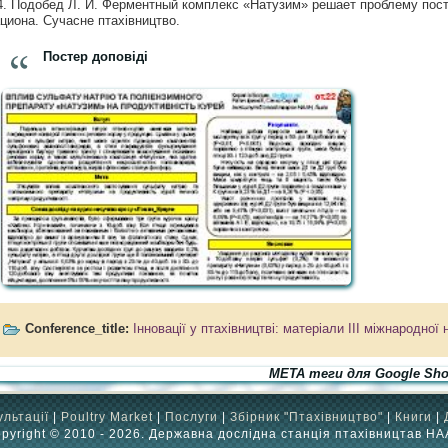
4. Подобед Л. И. Ферментный комплекс «Натузим» решает проблему пост
циона. Сучасне птахівництво.
Постер доповіді
Conference_title:
Інновації у птахівництві: матеріали ІII міжнародно
META теги для Google Sho
ультації
|
Poultry Market
|
Послуги
|
Збірник "Птахівництво"
|
Книги
|
pyright © 2010 - 2026. Державна дослідна станція птахівництав Н