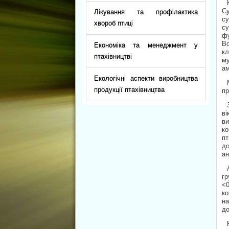
Су
Лікування та профілактика
су
хвороб птиці
с
ф
Во
Економіка та менеджмент у
кл
птахівництві
м
ам
Екологічні аспекти виробництва
продукції птахівництва
пр
ві
ви
ко
пт
до
ан
гр
<0
ко
на
до