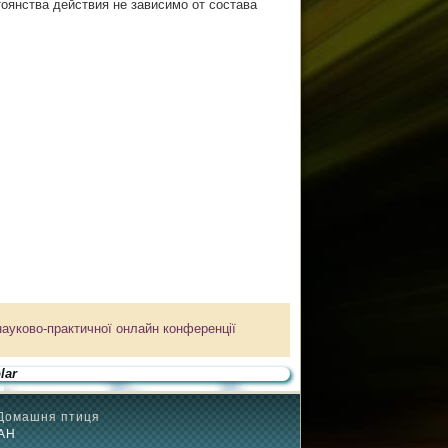
оянства действия не зависимо от состава
ї науково-практичної онлайн конференції
lar
Домашня птиця
ААН