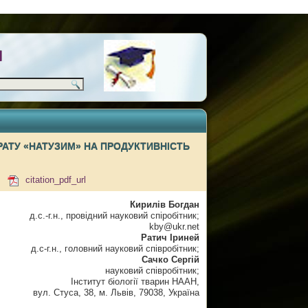
Н
РАТУ «НАТУЗИМ» НА ПРОДУКТИВНІСТЬ
5
citation_pdf_url
Кирилів Богдан
д.с.-г.н., провідний науковий спіробітник;
kby@ukr.net
Ратич Іриней
д.с-г.н., головний науковий співробітник;
Сачко Сергій
науковий співробітник;
Інститут біології тварин НААН,
вул. Стуса, 38, м. Львів, 79038, Україна