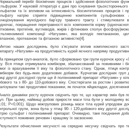
Нормальний перебіг біохімічних процесів і здійснення фізіологічних фун
льфуром. У науковій літературі є дані про існування трьохстороннього 
льфатом та їх впливом на інтенсивність біосинтетичних процесів і п
ульфату натрію сприяти підвищенню компонентів сульфонових а
ункціонування мукоїдного бар’єру травного тракту і стимулювати в
дночас, покращення перетравності всіх компонентів корму (одночасно
ітковини, протеїнів, вуглеводів, жирів і фітинових сполук фосфору)мо
ультиензимної композиції «Натузим», яка володіє пектаназною, це
ілазною, протеазною та фітазною активністю[4].
Метою наших досліджень було з’ясувати вплив комплексного засто
епарату «Натузим» на продуктивність курей яєчного напряму продуктивн
За принципом груп-аналогів, було сформовано три групи курочок кросу 
ку. Вся птиця отримувала комбікорм, збалансований за поживними і бі
мог із врахуванням її віку та фізіологічного стану. Однак, птиця кон
мбікорм без будь-яких додаткових добавок. Курчатам дослідних груп 
иці другої дослідної групи ще й поліензимний препарат «Натузим» у кіль
бового та з 80- до 110-добового віку. Спостерігали за ростом і розвитк
алізували такі продуктивні показники, як початок яйцекладки, досягнення
Аналіз динаміки росту курочок свідчить про те, що характер змін був п
уп. При цьому, найвищі добові прирости маси тіла були у молодняку всі
,01; Р<0,001). Щодо міжгрупових різниць маси тіла курей упродовж дос
нтрольної групи, вона була у птиці 90- і 120-добового віку другої досл
трію сульфат і поліензимний препарат. Очевидно, таке поєднання доб
ступності поживних речовин і кращому їх засвоєнню.
Результати обчислення несучості на середню несучку свідчать про т