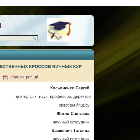
Н
ЕСТВЕННЫХ КРОССОВ ЯИЧНЫХ КУР
2
citation_pdf_url
Косьяненко Сергей,
доктор с.-х. наук, профессор, директор
onsptitsa@tut.by,
Жогло Светлана,
научный сотрудник,
Вашкевич Татьяна,
научный сотрудник,