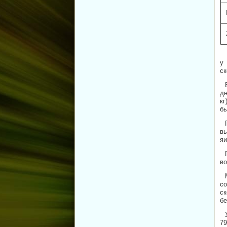
у 
ск
дн
кг
бы
в
яи
во
со
ск
бе
79