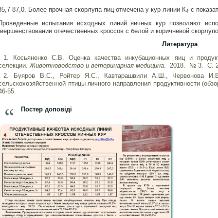
85,7-87,0. Более прочная скорлупа яиц отмечена у кур линии К
с показат
4
Проведенные испытания исходных линий яичных кур позволяют испо
вершенствовании отечественных кроссов с белой и коричневой скорлупо
Литература
Косьяненко С.В. Оценка качества инкубационных яиц и продук
селекции.
Животноводство и ветеринарная медицина
. 2018. № 3. С. 2
Буяров В.С., Ройтер Я.С., Кавтарашвили А.Ш., Червонова И.
сельскохозяйственной птицы яичного направления продуктивности (обзо
46-55.
Постер доповіді