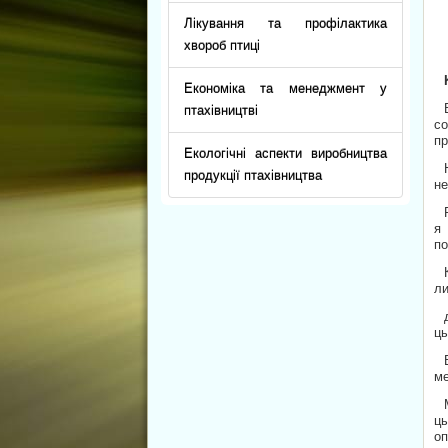
Лікування та профілактика
хвороб птиці
Економіка та менеджмент у
птахівництві
с
пр
Екологічні аспекти виробництва
продукції птахівництва
не
я 
по
ли
цы
ме
ц
оп