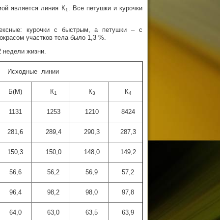
мой является линия К
. Все петушки и курочки
1
ексные: курочки с быстрым, а петушки – с
красом участков тела было 1,3 %.
2 недели жизни.
Исходные линии
Б(М)
К
К
К
1
3
4
1131
1253
1210
8424
281,6
289,4
290,3
287,3
150,3
150,0
148,0
149,2
56,6
56,2
56,9
57,2
96,4
98,2
98,0
97,8
64,0
63,0
63,5
63,9