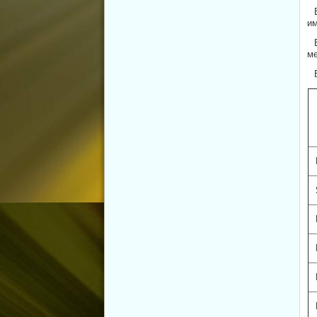
им
ме