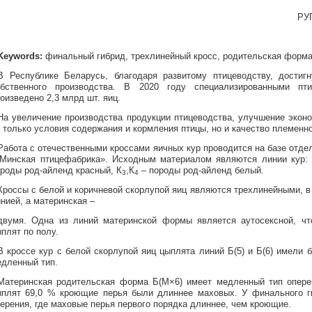
РУП
Keywords:
финальный гибрид, трехлинейный кросс, родительская форм
В Республике Беларусь, благодаря развитому птицеводству, достиг
обственного производства. В 2020 году специализированными пт
оизведено 2,3 млрд шт. яиц.
На увеличение производства продукции птицеводства, улучшение экон
 только условия содержания и кормления птицы, но и качество племенной
Работа с отечественными кроссами яичных кур проводится на базе отд
Минская птицефабрика». Исходным материалом являются линии кур: Б
роды род-айленд красный, К
,К
– породы род-айленд белый.
3
4
Кроссы с белой и коричневой скорлупой яиц являются трехлинейными, в
нией, а материнская –
двумя. Одна из линий материнской формы является аутосексной, чт
плят по полу.
В кроссе кур с белой скорлупой яиц цыплята линий Б(5) и Б(6) имели 
дленный тип.
Материнская родительская форма Б(М×6) имеет медленный тип опере
ыплят 69,0 % кроющие перья были длиннее маховых. У финального г
ерения, где маховые перья первого порядка длиннее, чем кроющие.