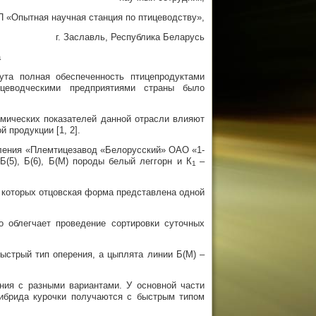
 «Опытная научная станция по птицеводству»,
г. Заславль, Республика Беларусь
а
нута полная обеспеченность птицепродуктами
ицеводческими предприятиями страны было
омических показателей данной отрасли влияют
 продукции [1, 2].
еления «Племтицезавод «Белорусский» ОАО «1-
(5), Б(6), Б(М) породы белый леггорн и К
–
1
 которых отцовская форма представлена одной
о облегчает проведение сортировки суточных
быстрый тип оперения, а цыплята линии Б(М) –
ния с разными вариантами. У основной части
ибрида курочки получаются с быстрым типом