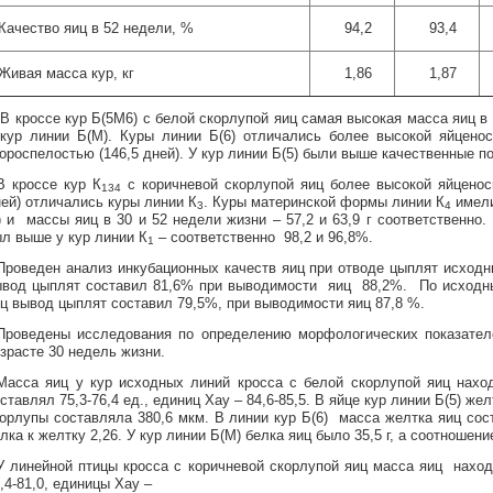
Качество яиц в 52 недели, %
94,2
93,4
Живая масса кур, кг
1,86
1,87
В кроссе кур Б(5М6) с белой скорлупой яиц самая высокая масса яиц в 30
кур линии Б(М). Куры линии Б(6) отличались более высокой яйценос
ороспелостью (146,5 дней). У кур линии Б(5) были выше качественные по
В кроссе кур К
с коричневой скорлупой яиц более высокой яйценоск
134
ей) отличались куры линии К
. Куры материнской формы линии К
имели
3
4
) и массы яиц в 30 и 52 недели жизни – 57,2 и 63,9 г соответственно.
л выше у кур линии К
– соответственно 98,2 и 96,8%.
1
Проведен анализ инкубационных качеств яиц при отводе цыплят исходны
ывод цыплят составил 81,6% при выводимости яиц 88,2%. По исходны
ц вывод цыплят составил 79,5%, при выводимости яиц 87,8 %.
Проведены исследования по определению морфологических показател
зрасте 30 недель жизни.
Масса яиц у кур исходных линий кросса с белой скорлупой яиц наход
ставлял 75,3-76,4 ед., единиц Хау – 84,6-85,5. В яйце кур линии Б(5) жел
орлупы составляла 380,6 мкм. В линии кур Б(6) масса желтка яиц соста
лка к желтку 2,26. У кур линии Б(М) белка яиц было 35,5 г, а соотношени
У линейной птицы кросса с коричневой скорлупой яиц масса яиц находи
,4-81,0, единицы Хау –