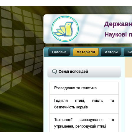
Державн
Наукові п
Головна
Матеріали
Автори
Ke
Секції доповідей
Розведення та генетика
Годівля птиці, якість та
безпечність кормів
Технології вирощування та
утримання, репродукції птиці