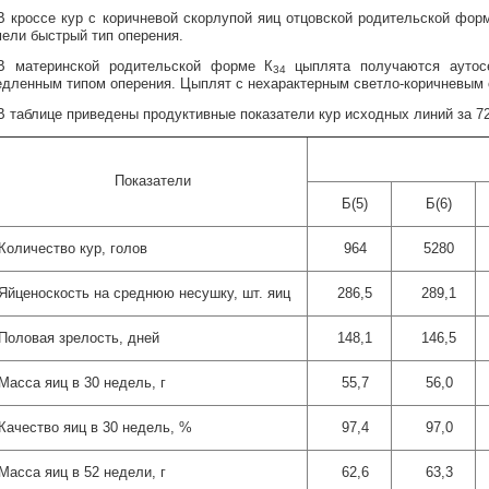
В кроссе кур с коричневой скорлупой яиц отцовской родительской фор
ели быстрый тип оперения.
В материнской родительской форме К
цыплята получаются аутос
34
дленным типом оперения. Цыплят с нехарактерным светло-коричневым о
В таблице приведены продуктивные показатели кур исходных линий за 7
Показатели
Б(5)
Б(6)
Количество кур, голов
964
5280
Яйценоскость на среднюю несушку, шт. яиц
286,5
289,1
Половая зрелость, дней
148,1
146,5
Масса яиц в 30 недель, г
55,7
56,0
Качество яиц в 30 недель, %
97,4
97,0
Масса яиц в 52 недели, г
62,6
63,3