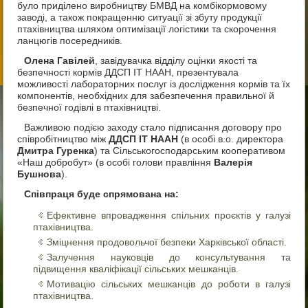
було приділено виробництву БМВД на комбікормовому
заводі, а також покращенню ситуації зі збуту продукції
птахівництва шляхом оптимізації логістики та скорочення
ланцюгів посередників.
Олена Гавілей
, завідувачка відділу оцінки якості та
безпечності кормів ДДСП ІТ НААН, презентувала
можливості лабораторних послуг із дослідження кормів та їх
компонентів, необхідних для забезпечення правильної й
безпечної годівлі в птахівництві.
Важливою подією заходу стало підписання договору про
співробітництво між
ДДСП ІТ НААН
(в особі в.о. директора
Дмитра Гуренка
) та Сільськогосподарським кооперативом
«Наш добробут» (в особі голови правління
Валерія
Бушнова
).
Співпраця буде спрямована на:
Ефективне впровадження спільних проєктів у галузі
птахівництва.
Зміцнення продовольчої безпеки Харківської області.
Залучення науковців до консультування та
підвищення кваліфікації сільських мешканців.
Мотивацію сільських мешканців до роботи в галузі
птахівництва.