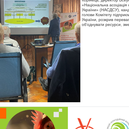
Корінець, директор Всеук
«Національна асоціація 
України» (НАСДСУ), канд
голови Комітету підприє
України, розкрив перева
об’єднувати ресурси, зм