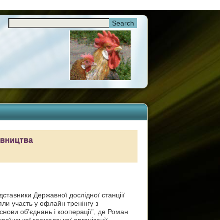
хівництва
ставники Державної дослідної станціії
яли участь у офлайн тренінгу з
снови об’єднань і кооперації”, де Роман