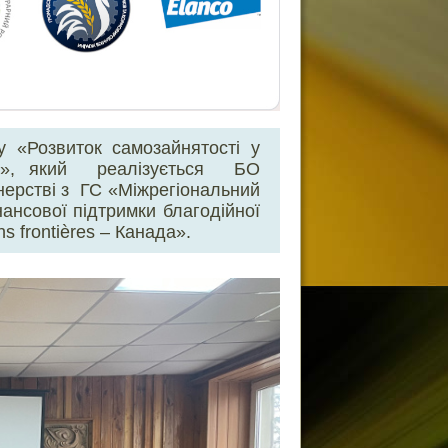
 «Розвиток самозайнятості у
сті», який реалізується БО
рстві з ГС «Міжрегіональний
нансової підтримки благодійної
ns frontières – Канада».