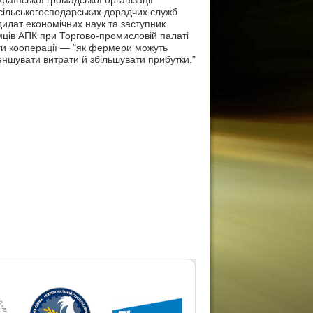
раїнської громадської організації
сільськогосподарських дорадчих служб
идат економічних наук та заступник
мців АПК при Торгово-промисловій палаті
ги кооперації — "як фермери можуть
еншувати витрати й збільшувати прибутки."