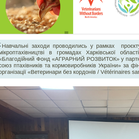
Навчальні заходи проводились у рамках проєкту
мікроптахівництві в громадах Харківської обла
«Благодійний Фонд «АГРАРНИЙ РОЗВИТОК» у партне
союз птахівників та кормовиробників України» за фі
організації «Ветеринари без кордонів / Vétérinaires sa