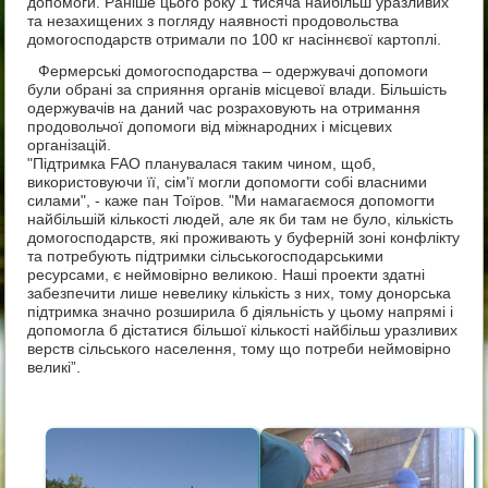
допомоги. Раніше цього року 1 тисяча найбільш уразливих
та незахищених з погляду наявності продовольства
домогосподарств отримали по 100 кг насіннєвої картоплі.
Фермерські домогосподарства – одержувачі допомоги
були обрані за сприяння органів місцевої влади. Більшість
одержувачів на даний час розраховують на отримання
продовольчої допомоги від міжнародних і місцевих
організацій.
"Підтримка FAO планувалася таким чином, щоб,
використовуючи її, сім'ї могли допомогти собі власними
силами", - каже пан Тоїров. "Ми намагаємося допомогти
найбільшій кількості людей, але як би там не було, кількість
домогосподарств, які проживають у буферній зоні конфлікту
та потребують підтримки сільськогосподарськими
ресурсами, є неймовірно великою. Наші проекти здатні
забезпечити лише невелику кількість з них, тому донорська
підтримка значно розширила б діяльність у цьому напрямі і
допомогла б дістатися більшої кількості найбільш уразливих
верств сільського населення, тому що потреби неймовірно
великі”.