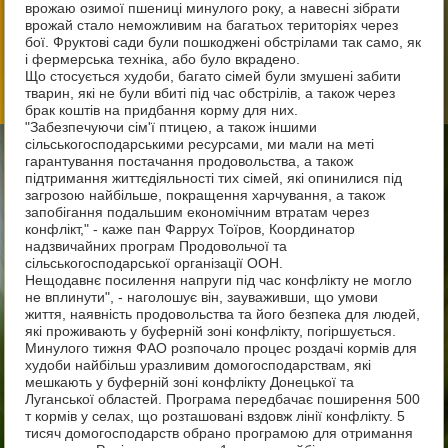
врожаю озимої пшениці минулого року, а навесні зібрати
врожай стало неможливим на багатьох територіях через
бої. Фруктові сади були пошкоджені обстрілами так само, як
і фермерська техніка, або було вкрадено.
Що стосується худоби, багато сімей були змушені забити
тварин, які не були вбиті під час обстрілів, а також через
брак коштів на придбання корму для них.
"Забезпечуючи сім'ї птицею, а також іншими
сільськогосподарськими ресурсами, ми мали на меті
гарантування постачання продовольства, а також
підтримання життєдіяльності тих сімей, які опинилися під
загрозою найбільше, покращення харчування, а також
запобігання подальшим економічним втратам через
конфлікт," - каже пан Фаррух Тоїров, Координатор
надзвичайних програм Продовольчої та
сільськогосподарської організації ООН.
Нещодавнє посилення напруги під час конфлікту не могло
не вплинути", - наголошує він, зауваживши, що умови
життя, наявність продовольства та його безпека для людей,
які проживають у буферній зоні конфлікту, погіршується.
Минулого тижня ФАО розпочало процес роздачі кормів для
худоби найбільш уразливим домогосподарствам, які
мешкають у буферній зоні конфлікту Донецької та
Луганської областей. Програма передбачає поширення 500
т кормів у селах, що розташовані вздовж лінії конфлікту. 5
тисяч домогосподарств обрано програмою для отримання