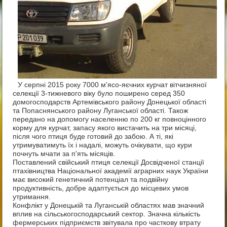
У серпні 2015 року 7000 м'ясо-яєчних курчат вітчизняної
селекції 3-тижневого віку було поширено серед 350
домогосподарств Артемівського району Донецької області
та Попаснянського району Луганської області. Також
передано на допомогу населенню по 200 кг повноцінного
корму для курчат, запасу якого вистачить на три місяці,
після чого птиця буде готовий до забою. А ті, які
утримуватимуть їх і надалі, можуть очікувати, що кури
почнуть мчати за п'ять місяців.
Поставлений свійський птиця селекції Досвідченої станції
птахівництва Національної академії аграрних наук України
має високий генетичний потенціал та подвійну
продуктивність, добре адаптується до місцевих умов
утримання.
Конфлікт у Донецькій та Луганській областях мав значний
вплив на сільськогосподарський сектор. Значна кількість
фермерських підприємств звітувала про часткову втрату