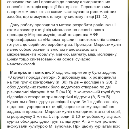
спонукає вчених і практиків до пошуку альтернативних
способів і методів корекції бактеріозів. Перспективним
напрямком являються схеми застосування різноманітних
засобів, що стимулюють імунну систему птиці [11, 12].
Дану роботу проводили з метою розробити раціональні
схеми захисту птиці від мікоплазм на основі нового
препарату Мікростимулін, який товариства НВФ
«Бровафарма» та «Наноматеріали і нанотехнлогії» спільно
готують до серійного виробництва. Препарат Мікростимулін
являє собою розчин із вмістом наноаквахелатів
мікроелементів кобальту, магнію, магнату, міді, молібдену,
цинку тощо синтезованих на основі сучасної
нанотехнології.
Матеріали і методи.
У ході експерименту було задіяно
70 курчат породи леггорн. У добовому віці їх розподілили
на три групи: контрольну (n=30) та дві – дослідні (n=20). В
обох дослідних групах було додатково створено по дві
рівновеликі підгрупи А та Б (n=10). У контрольній групі було
відповідно створено три анаоргічні підгрупи (А, Б та В).
Курчатам обох підгруп дослідної групи № 1 з добового віку
щоденно, упродовж п’яти діб, через систему водопоїння
задавали препарат Мікростимулін експериментальної серії,
із розрахунку 1 мл на 1 літр води. В 10-ти-добовому віці всіх
курчат обох дослідних груп та підгрупи А і Б – контрольної,
інфікували культурою M. synoivae. При цьому курчатам всіх