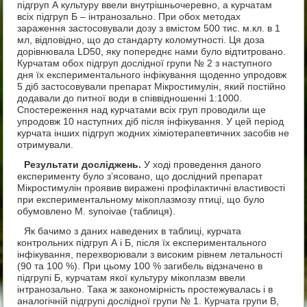
підгруп А культуру ввели внутрішньочеревно, а курчатам
всіх підгруп Б – інтранозально. При обох методах
зараження застосовували дозу з вмістом 500 тис. м.кл. в 1
мл, відповідно, що до стандарту коломутності. Ця доза
дорівнювала LD50, яку попереднє нами було відтитровано.
Курчатам обох підгруп дослідної групи № 2 з наступного
дня їх експериментального інфікування щоденно упродовж
5 діб застосовували препарат Мікростимулін, який постійно
додавали до питної води в співвідношенні 1:1000.
Спостереження над курчатами всіх груп проводили ще
упродовж 10 наступних діб після інфікування. У цей період
курчата інших підгруп жодних хіміотерапевтичних засобів не
отримували.
Результати досліджень.
У ході проведення даного
експерименту було з’ясовано, що дослідний препарат
Мікростимулін проявив виражені профілактичні властивості
при експериментальному мікоплазмозу птиці, що було
обумовлено M. synoivae (таблиця).
Як бачимо з даних наведених в таблиці, курчата
контрольних підгруп А і Б, після їх експериментального
інфікування, перехворювали з високим рівнем летальності
(90 та 100 %). При цьому 100 % загибель відзначено в
підгрупі Б, курчатам якої культуру мікоплазм ввели
інтранозально. Така ж закономірність простежувалась і в
аналогічній підгрупі дослідної групи № 1. Курчата групи В,