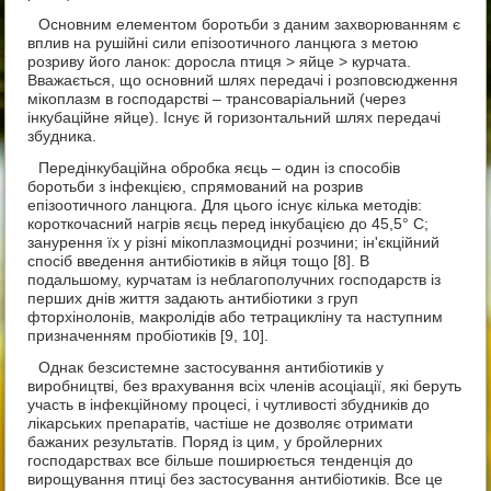
Основним елементом боротьби з даним захворюванням є
вплив на рушійні сили епізоотичного ланцюга з метою
розриву його ланок: доросла птиця > яйце > курчата.
Вважається, що основний шлях передачі і розповсюдження
мікоплазм в господарстві – трансоваріальний (через
інкубаційне яйце). Існує й горизонтальний шлях передачі
збудника.
Передінкубаційна обробка яєць – один із способів
боротьби з інфекцією, спрямований на розрив
епізоотичного ланцюга. Для цього існує кілька методів:
короткочасний нагрів яєць перед інкубацією до 45,5° С;
занурення їх у різні мікоплазмоцидні розчини; ін'єкційний
спосіб введення антибіотиків в яйця тощо [8]. В
подальшому, курчатам із неблагополучних господарств із
перших днів життя задають антибіотики з груп
фторхінолонів, макролідів або тетрацикліну та наступним
призначенням пробіотиків [9, 10].
Однак безсистемне застосування антибіотиків у
виробництві, без врахування всіх членів асоціації, які беруть
участь в інфекційному процесі, і чутливості збудників до
лікарських препаратів, частіше не дозволяє отримати
бажаних результатів. Поряд із цим, у бройлерних
господарствах все більше поширюється тенденція до
вирощування птиці без застосування антибіотиків. Все це