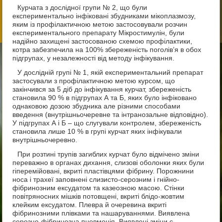
Курчата з дослідної групи № 2, що були
експериментально інфіковані збудниками мікоплазмозу,
яким із профілактичною метою застосовували розчин
експериментального препарату Мікростимулін, були
надійно захищені застосованою схемою профілактики,
котра забезпечила на 100% збереженість поголів’я в обох
підгрупах, у незалежності від методу інфікування.
У дослідній групі № 1, якій експериментальний препарат
застосували з профілактичною метою курсом, що
закінчився за 5 діб до інфікування курчат, збереженість
становила 90 % в підгрупах А та Б, яких було інфіковано
однаковою дозою збудника але різними способами
введення (внутрішньочеревне та інтранозальне відповідно).
У підгрупах А і Б – що слугували контролем, збереженість
становила лише 10 % в групі курчат яких інфікували
внутрішньочеревно.
При розтині трупів загиблих курчат було відмічено зміни
переважно в органах дихання, слизові оболонки яких були
гіперемійовані, вкриті пластівцями фібрину. Порожнини
носа і трахеї заповнені слизисто-серозним і гнійно-
фібринозним ексудатом та казеозною масою. Стінки
повітряносних мішків потовщені, вкриті блідо-жовтим
клейким ексудатом. Плевра й очеревина вкриті
фібринозними плівками та нашаруваннями. Виявлена
серозно-фібринозна пневмонія. Виявлені зміни є