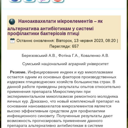
Наноаквахелати мікроелементів – як
альтернатива антибіотикам у системі
профілактики бактеріозів птиці
Останнє оновлення: Вівторок, 13 червня 2023, 08:20
|
Перегляди: 657
Березовський А.В., Фотіна Г.А., Коваленко А.В.
Cумський національний аграрний університет
Резюме.
Инфицирование индеек и кур микоплазмами
остается одним из основных факторов производственных
издержек птицеводческих хозяйств большинства стран. В
данной работе приведены результаты опытов относительно
применения препарата Микростимулин при
экспериментальном микоплазмозе ремонтного молодняка
яичных кур. Доказано, что новый комплексный препарат на
основании наноаквахелатов микроэлементов является
высоко эффективным средством для профилактики
инфекционного синовиту. Полученные результаты дают
возможность прогнозировать применение данного
препарата альтернативно антибиотикам в системе