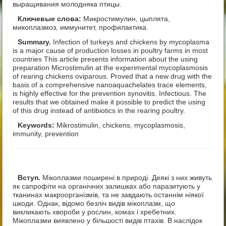
выращивания молодняка птицы.
Ключевые слова:
Микростимулин, цыплята,
микоплазмоз, иммунитет, профилактика.
Summary.
Infection of turkeys and chickens by mycoplasma
is a major cause of production losses in poultry farms in most
countries This article presents information about the using
preparation Microstimulin at the experimental mycoplasmosis
of rearing chickens oviparous. Proved that a new drug with the
basis of a comprehensive nanoaquachelates trace elements,
is highly effective for the prevention synovitis. Infectious. The
results that we obtained make it possible to predict the using
of this drug instead of antibiotics in the rearing poultry.
Keywords:
Mikrostimulin, chickens, mycoplasmosis,
immunity, prevention
Вступ.
Мікоплазми поширені в природі. Деякі з них живуть
як сапрофіти на органічних залишках або паразитують у
тканинах макроорганізмів, та не завдають останнім ніякої
шкоди. Однак, відомо безліч видів мікоплазм, що
викликають хвороби у рослин, комах і хребетних.
Мікоплазми виявлено у більшості видів птахів. В наслідок