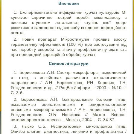
Висновки
Експериментальне інфікування курчат культурою M.
synoivae спричиняє гострий перебіг мікоплазмозу з
високим ступенем летальності, ступінь якої дещо
різнитися в залежності від способу введення інфекційного
агента.
Новий препарат Мікростимулін проявив високу
терапевтичну ефективність (100 %) при застосуванні під
час перебігу хвороби та значну профілактичну здатність
при попередній корекційній обробці курчат.
Список літератури
Борисенкова А.Н. Спектр микрофлоры, выделяемой
от птиц, в хозяйствах различного технологического
направления / А.Н. Борисенкова, Р.Н. Коровин, Т.Н.
Рождественская и др. // РацВетИнформ. – 2003. - №10. –
С. 3-6.
Борисенкова А.Н. Бактериальные болезни птиц,
вызываемые зоопатогенными и эпидемиологиески
опасными микроорганизмами / А.Н. Борисенкова, Т.Н.
Рождественская, О.Б. Новикова // Матер. Всерос.
ветеринарного конгресса.– Москва, 2004. – С. 34-37.
Лыско С.Б. Респираторный микоплазмоз птиц.
Эпизоотология, диагностика, лечение и профилактика /