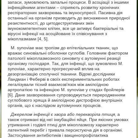
запаси, зумовлюють запальні процеси. В асоціації з іншими
інфекційними агентами – сприяють розвитку хронічних
респіраторних захворюваь та імуносупресії. Пасивна дія
останньої на організм призводить до виснаження природної
резистентності, до цитодеструктивних змін
імунокомпетентних клітин, все це активує бактеріальні та
вірусні інфекції на асоційоване їх співіснування з
мікоплазмами [4, 5].
М. synoviae має тропізм до епітеліальних тканин, що
вражає синовіальні оболонки суглобів. Головним фактором
патології мікоплазмозного синовиту є аутоімунні реакції
організму господаря. Так, для інфекції, що зумовлено М.
synoviae, характерно прогресуючий вплив на
дезорганізацію сполучної тканини. Відомі дослідники
Ландман і Феберві в своїх експериментальних роботах
легалізували тісний взаємозв'язок між амілоїдною
артропатією та інфекцією М. synoviae у стадах бройлерів
[6]. Дане захворювання супроводжується переродженням
суглобового хряща й амілоїдною дистрофією внутрішніх
органів, що є наслідком аутоімунних процесів.
Джерелом інфекції є хвора або перехворіла птиця
, а
також отримані від неї інкубаційні яйця. При якісних умовах
утримання і годівлі птиці для мікоплазмозу характерно
латентний перебіг і тривала персистуюча дія в організмі.
Застосування антибіотиків і вакцинопрофілактика