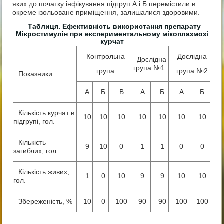
яких до початку інфікування підгруп А і Б перемістили в
окреме ізольоване приміщення, залишалися здоровими.
Таблиця. Ефективність використання препарату
Мікростимулін при експериментальному мікоплазмозі
курчат
Контрольна
Дослідна
Дослідна
група №1
група
група №2
Показники
А
Б
В
А
Б
А
Б
Кількість курчат в
10
10
10
10
10
10
10
підгрупі, гол.
Кількість
9
10
0
1
1
0
0
загиблих, гол.
Кількість живих,
1
0
10
9
9
10
10
гол.
Збереженість, %
10
0
100
90
90
100
100