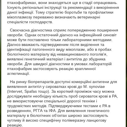
птахофабриках, вони знаходяться ще в стадії опрацювань.
Існують регіональні інструкції та рекомендації з викорінення
даної інфекції. Тому стратегію боротьби та профілактики
мікоплазмозу переважно визначають ветеринарні
спеціалісти господарств.
Своєчасна діагностика сприяє попередженню поширення
хвороби. Однак остаточний діагноз на інфекційний синовіт
може бути поставлено тільки лабораторними методами.
Діагноз вважають підтвердженим після виділення та
ідентифікації патогенного виду мікоплазм, або в пробах
біологічного матеріалу від невакцинованого поголів'я,
виявлені генетичний матеріал і антитіла до збудника
хвороби. Для швидкої діагностики в умовах лабораторій
птахофабрик застосовують реакцію краплинної
аглютинації.
На ринку біопрепаратів доступні комерційні антигени для
виявлення антитіл у сироватках крові до М. synoviae
(Intervet, Spafas тощо). За короткий проміжок часу можна
досліджувати необхідну кількість проб сироваток крові в РА,
не використовуючи спеціальної дорогої техніки і
трудомістких методів. Підтверджуючими тестами є РА в
розведеннях, РГГА та ІФА. Для виявлення генетичного
матеріалу в біологічних об’єктах широко застосовують
чутливу й високо специфічну полімеразну ланцюгову
реакцію.