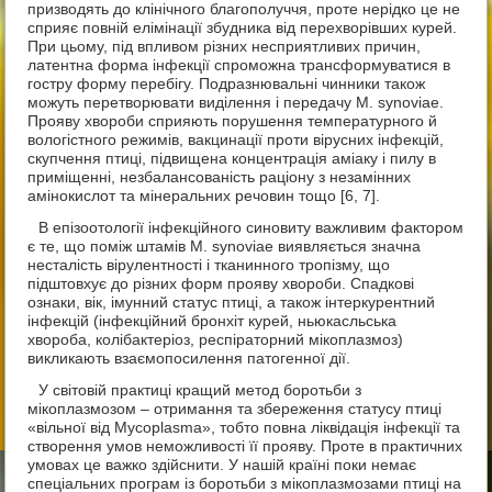
призводять до клінічного благополуччя, проте нерідко це не
сприяє повній елімінації збудника від перехворівших курей.
При цьому, під впливом різних несприятливих причин,
латентна форма інфекції спроможна трансформуватися в
гостру форму перебігу. Подразнювальні чинники також
можуть перетворювати виділення і передачу М. synoviae.
Прояву хвороби сприяють порушення температурного й
вологістного режимів, вакцинації проти вірусних інфекцій,
скупчення птиці, підвищена концентрація аміаку і пилу в
приміщенні, незбалансованість раціону з незамінних
амінокислот та мінеральних речовин тощо [6, 7].
В епізоотології інфекційного синовиту важливим фактором
є те, що поміж штамів М. synoviae виявляється значна
несталість вірулентності і тканинного тропізму, що
підштовхує до різних форм прояву хвороби. Спадкові
ознаки, вік, імунний статус птиці, а також інтеркурентний
інфекцій (інфекційний бронхіт курей, ньюкасльська
хвороба, колібактеріоз, респіраторний мікоплазмоз)
викликають взаємопосилення патогенної дії.
У світовій практиці кращий метод боротьби з
мікоплазмозом – отримання та збереження статусу птиці
«вільної від Mycoplasma», тобто повна ліквідація інфекції та
створення умов неможливості її прояву. Проте в практичних
умовах це важко здійснити. У нашій країні поки немає
спеціальних програм із боротьби з мікоплазмозами птиці на