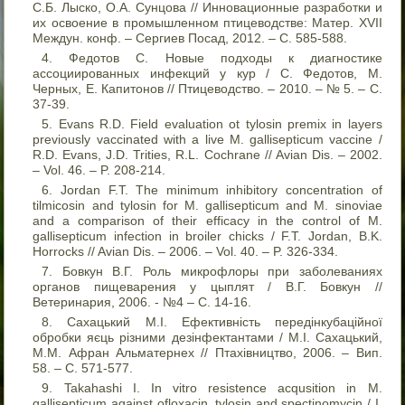
С.Б. Лыско, О.А. Сунцова // Инновационные разработки и
их освоение в промышленном птицеводстве: Mатер. XVII
Междун. конф. – Сергиев Посад, 2012. – С. 585-588.
Федотов С. Новые подходы к диагностике
ассоциированных инфекций у кур / С. Федотов, М.
Черных, Е. Капитонов // Птицеводство. – 2010. – № 5. – С.
37-39.
Evans R.D. Field evaluation ot tylosin premix in layers
previously vaccinated with a live M. gallisepticum vaccine /
R.D. Evans, J.D. Trities, R.L. Cochrane // Avian Dis. – 2002.
– Vol. 46. – P. 208-214.
Jordan F.T. The minimum inhibitory concentration of
tilmicosin and tylosin for M. gallisepticum and M. sinoviae
and a comparison of their efficacy in the control of M.
gallisepticum infection in broiler chicks / F.T. Jordan, B.K.
Horrocks // Avian Dis. – 2006. – Vol. 40. – P. 326-334.
Бовкун В.Г. Роль микрофлоры при заболеваниях
органов пищеварения у цыплят / В.Г. Бовкун //
Ветеринария, 2006. - №4 – С. 14-16.
Сахацький М.І. Ефективність передінкубаційної
обробки яєць різними дезінфектантами / М.І. Сахацький,
М.М. Афран Альматернех // Птахівництво, 2006. – Вип.
58. – С. 571-577.
Takahashi I. In vitro resistence acqusition in M.
gallisepticum against ofloxacin, tylosin and spectinomycin / I.