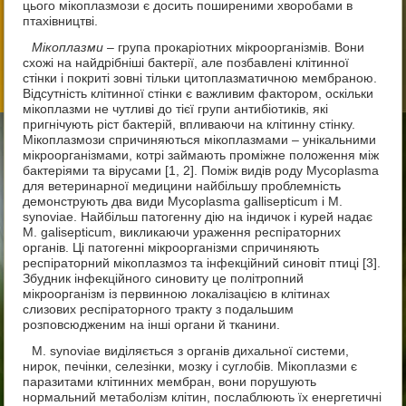
цього мікоплазмози є досить поширеними хворобами в
птахівництві.
Мікоплазми
– група прокаріотних мікроорганізмів. Вони
схожі на найдрібніші бактерії, але позбавлені клітинної
стінки і покриті зовні тільки цитоплазматичною мембраною.
Відсутність клітинної стінки є важливим фактором, оскільки
мікоплазми не чутливі до тієї групи антибіотиків, які
пригнічують ріст бактерій, впливаючи на клітинну стінку.
Мікоплазмози спричиняються мікоплазмами – унікальними
мікроорганізмами, котрі займають проміжне положення між
бактеріями та вірусами [1, 2]. Поміж видів роду Mycoplasma
для ветеринарної медицини найбільшу проблемність
демонструють два види Mycoplasma gallisepticum і M.
synoviae. Найбільш патогенну дію на індичок і курей надає
М. galisepticum, викликаючи ураження респіраторних
органів. Ці патогенні мікроорганізми спричиняють
респіраторний мікоплазмоз та інфекційний синовіт птиці [3].
Збудник інфекційного синовиту це політропний
мікроорганізм із первинною локалізацією в клітинах
слизових респіраторного тракту з подальшим
розповсюдженим на інші органи й тканини.
М. synoviae виділяється з органів дихальної системи,
нирок, печінки, селезінки, мозку і суглобів. Мікоплазми є
паразитами клітинних мембран, вони порушують
нормальний метаболізм клітин, послаблюють їх енергетичні