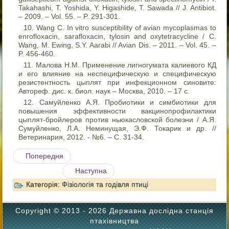
Takahashi, T. Yoshida, Y. Higashide, T. Sawada // J. Antibiot.
– 2009. – Vol. 55. – P. 291-301.
Wang C. In vitro susceptibility of avian mycoplasmas to
enrofloxacin, sarafloxacin, tylosin and oxytetracycline / C.
Wang, M. Ewing, S.Y. Aarabi // Avian Dis. – 2011. – Vol. 45. –
P. 456-460.
Малова Н.М. Применение лигногумата калиевого КД
и его влияние на неспецифическую и специфическую
резистентность цыплят при инфекционном синовите:
Автореф. дис. к. биол. наук – Москва, 2010. – 17 с.
Самуйленко А.Я. Пробиотики и симбиотики для
повышения эффективности вакцинопрофилактики
цыплят-бройлеров против ньюкасловской болезни / А.Я.
Сумуйленко, Л.А. Неминущая, Э.Ф. Токарик и др. //
Ветеринария, 2012. - №6. – С. 31-34.
Попередня
Наступна
Категорія:
Фізіологія та годівля птиці
Copyright © 2013 - 2026 Державна дослідна станція
птахівництва