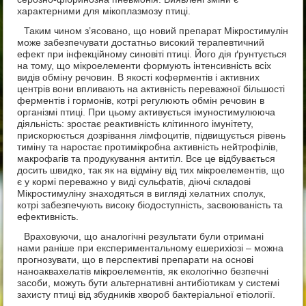
характерними для мікоплазмозу птиці.
Таким чином з’ясовано, що новий препарат Мікростимулін
може забезпечувати достатньо високий терапевтичний
ефект при інфекційному синовіті птиці. Його дія ґрунтується
на тому, що мікроелементи формують інтенсивність всіх
видів обміну речовин. В якості коферментів і активних
центрів вони впливають на активність переважної більшості
ферментів і гормонів, котрі регулюють обмін речовин в
організмі птиці. При цьому активується імуностимулююча
діяльність: зростає реактивність клітинного імунітету,
прискорюється дозрівання лімфоцитів, підвищується рівень
тиміну та наростає протимікробна активність нейтрофілів,
макрофагів та продукування антитіл. Все це відбувається
досить швидко, так як на відміну від тих мікроелементів, що
є у кормі переважно у виді сульфатів, діючі складові
Мікростимуліну знаходяться в вигляді хелатних сполук,
котрі забезпечують високу біодоступність, засвоюваність та
ефективність.
Враховуючи, що аналогічні результати були отримані
нами раніше при експериментальному ешерихіозі – можна
прогнозувати, що в перспективі препарати на основі
наноаквахелатів мікроелементів, як екологічно безпечні
засоби, можуть бути альтернативні антибіотикам у системі
захисту птиці від збудників хвороб бактеріальної етіології.