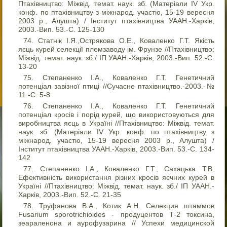
Птахівництво: Міжвід. темат. наук. зб. (Матеріали IV Укр.
конф. по птахівництву з міжнарод. участю, 15-19 вересня
2003 р., Алушта) / Інститут птахівництва УААН.-Харків,
2003.-Вип. 53.-С. 125-130
Статнік І.Я.,Острякова О.Е., Коваленко Г.Т. Якість
яєць курей селекції племзаводу ім. Фрунзе //Птахівництво:
Міжвід. темат. наук. зб./ ІП УААН.-Харків, 2003.-Вип. 52.-С.
13-20
Cтепаненко І.А., Коваленко Г.Т. Генетичний
потенціал завізної птиці //Сучасне птахівництво.-2003.-№
11.-С. 5-8
Cтепаненко І.А., Коваленко Г.Т. Генетичний
потенціал кросів і порід курей, що використовуються для
виробництва яєць в Україні //Птахівництво: Міжвід. темат.
наук. зб. (Матеріали IV Укр. конф. по птахівництву з
міжнарод. участю, 15-19 вересня 2003 р., Алушта) /
Інститут птахівництва УААН.-Харків, 2003.-Вип. 53.-С. 134-
142
Cтепаненко І.А., Коваленко Г.Т., Сахацька Т.В.
Ефективність використання різних кросів яєчних курей в
Україні //Птахівництво: Міжвід. темат. наук. зб./ ІП УААН.-
Харків, 2003.-Вип. 52.-С. 21-35
Труфанова В.А., Котик А.Н. Селекция штаммов
Fusarium sporotrichioides - продуцентов Т-2 токсина,
зеараленона и аурофузарина // Успехи медицинской