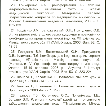
Гончаренко А.А. Трансформация Т-2 токсина
микроорганизмами кишечника invitro // Успехи
медицинской микологии: Материалы первого
Всероссийского конгресса по медицинской микологии. –
Москва: Национальная академия микологии, 2003.- С.
132-133.
Гордієнко В.М., Батюжевський Ю.Н., Притуленко О.В.
Вплив різного вмісту цілого зерна кукурудзи в повноцінних
комбікормах на продуктивні якості індичок //Птахівництво:
Міжвід. темат. наук. зб./ ІП УААН.-Харків, 2003.-Вип. 52.-С.
49-53
Гордієнко В.М., Батюжевський Ю.Н., Притуленко
О.В., Клименко Т.Є. Комбікорм для індичок з цілим зерном
пшениці //Птахівництво: Міжвід. темат. наук. зб.
(Матеріали IV Укр. конф. по птахівництву з міжнарод.
участю, 15-19 вересня 2003 р., Алушта) / Інститут
птахівництва УААН.-Харків, 2003.-Вип. 53.-С. 223-224
Іванова Т., Коваленко Г. Полтавські глинясті кури //
Пропозиція. - 2003.- № 6.- С. 74-75
Іванова Т., Коваленко Г. Полтавські глинясті кури //
Пропозиція. - 2003.-№ 7.-С. 84-86
Іванова Т.В., Острякова О.Є., Печеніжська Т.Б.,
Богатир В.П. Результати селекції курей за інтенсивністю
забарвлення шкаралупи яєць //Птахівництво: Міжвід.