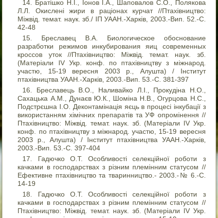
Братішко Н.І., Іонов І.А., Шаповалов С.О., Полякова
Л.Л. Окислені жири в раціонах курчат //Птахівництво:
Міжвід. темат. наук. зб./ ІП УААН.-Харків, 2003.-Вип. 52.-С.
42-48
Бреславец В.А. Биологическое обоснование
разработки режимов инкубирования яиц современных
кроссов уток //Птахівництво: Міжвід. темат. наук. зб.
(Матеріали IV Укр. конф. по птахівництву з міжнарод.
участю, 15-19 вересня 2003 р., Алушта) / Інститут
птахівництва УААН.-Харків, 2003.-Вип. 53.-С. 381-397
Бреславець В.О., Наливайко Л.І., Прокудіна Н.О.,
Сахацька А.М., Дунаєв Ю.К., Шоміна Н.В., Огурцова Н.С.,
Подстрєшна І.О. Деконтамінація яєць в процесі інкубації з
використанням хімічних препаратів та УФ опромінення //
Птахівництво: Міжвід. темат. наук. зб. (Матеріали IV Укр.
конф. по птахівництву з міжнарод. участю, 15-19 вересня
2003 р., Алушта) / Інститут птахівництва УААН.-Харків,
2003.-Вип. 53.-С. 397-404
Гадючко О.Т. Особливості селекційної роботи з
качками в господарствах з різним племінним статусом //
Ефективне птахівництво та тваринництво.- 2003.-№ 6.-С.
14-19
Гадючко О.Т. Особливості селекційної роботи з
качками в господарствах з різним племінним статусом //
Птахівництво: Міжвід. темат. наук. зб. (Матеріали IV Укр.