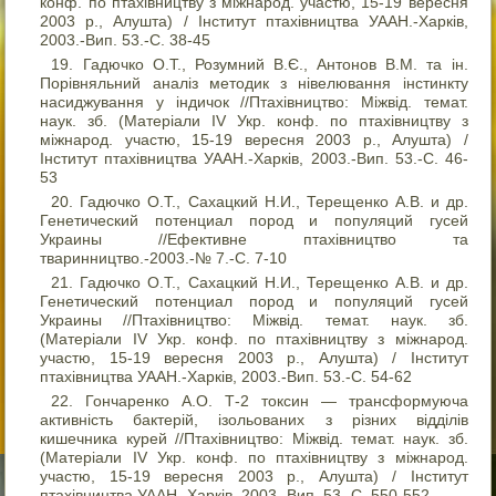
конф. по птахівництву з міжнарод. участю, 15-19 вересня
2003 р., Алушта) / Інститут птахівництва УААН.-Харків,
2003.-Вип. 53.-С. 38-45
Гадючко О.Т., Розумний В.Є., Антонов В.М. та ін.
Порівняльний аналіз методик з нівелювання інстинкту
насиджування у індичок //Птахівництво: Міжвід. темат.
наук. зб. (Матеріали IV Укр. конф. по птахівництву з
міжнарод. участю, 15-19 вересня 2003 р., Алушта) /
Інститут птахівництва УААН.-Харків, 2003.-Вип. 53.-С. 46-
53
Гадючко О.Т., Сахацкий Н.И., Терещенко А.В. и др.
Генетический потенциал пород и популяций гусей
Украины //Ефективне птахівництво та
тваринництво.-2003.-№ 7.-С. 7-10
Гадючко О.Т., Сахацкий Н.И., Терещенко А.В. и др.
Генетический потенциал пород и популяций гусей
Украины //Птахівництво: Міжвід. темат. наук. зб.
(Матеріали IV Укр. конф. по птахівництву з міжнарод.
участю, 15-19 вересня 2003 р., Алушта) / Інститут
птахівництва УААН.-Харків, 2003.-Вип. 53.-С. 54-62
Гончаренко А.О. Т-2 токсин — трансформуюча
активність бактерій, ізольованих з різних відділів
кишечника курей //Птахівництво: Міжвід. темат. наук. зб.
(Матеріали IV Укр. конф. по птахівництву з міжнарод.
участю, 15-19 вересня 2003 р., Алушта) / Інститут
птахівництва УААН.-Харків, 2003.-Вип. 53.-С. 550-552