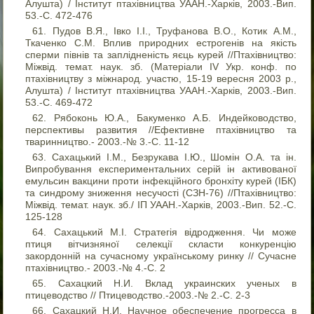
Алушта) / Інститут птахівництва УААН.-Харків, 2003.-Вип.
53.-С. 472-476
Пудов В.Я., Івко І.І., Труфанова В.О., Котик А.М.,
Ткаченко С.М. Вплив природних естрогенів на якість
сперми півнів та заплідненість яєць курей //Птахівництво:
Міжвід. темат. наук. зб. (Матеріали IV Укр. конф. по
птахівництву з міжнарод. участю, 15-19 вересня 2003 р.,
Алушта) / Інститут птахівництва УААН.-Харків, 2003.-Вип.
53.-С. 469-472
Рябоконь Ю.А., Бакуменко А.Б. Индейководство,
перспективы развития //Ефективне птахівництво та
тваринництво.- 2003.-№ 3.-С. 11-12
Сахацький І.М., Безрукава І.Ю., Шомін О.А. та ін.
Випробування експериментальних серій ін активованої
емульсин вакцини проти інфекційного бронхіту курей (ІБК)
та синдрому зниження несучості (СЗН-76) //Птахівництво:
Міжвід. темат. наук. зб./ ІП УААН.-Харків, 2003.-Вип. 52.-С.
125-128
Сахацький М.І. Стратегія відродження. Чи може
птиця вітчизняної селекції скласти конкуренцію
закордонній на сучасному українському ринку // Сучасне
птахівництво.- 2003.-№ 4.-С. 2
Сахацкий Н.И. Вклад украинских ученых в
птицеводство // Птицеводство.-2003.-№ 2.-С. 2-3
Сахацкий Н.И. Научное обеспечение прогресса в