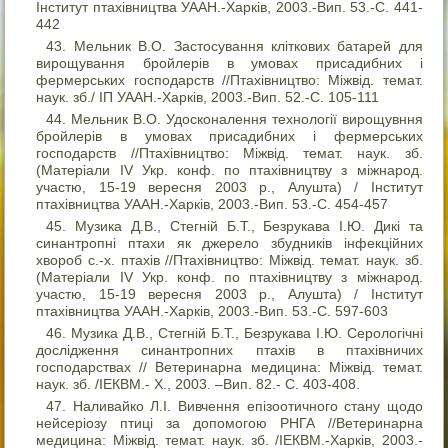
Інститут птахівництва УААН.-Харків, 2003.-Вип. 53.-С. 441-
442
Мельник В.О. Застосування кліткових батарей для
вирощування бройлерів в умовах присадибних і
фермерських господарств //Птахівництво: Міжвід. темат.
наук. зб./ ІП УААН.-Харків, 2003.-Вип. 52.-С. 105-111
Мельник В.О. Удосконалення технології вирощувння
бройлерів в умовах присадибних і фермерських
господарств //Птахівництво: Міжвід. темат. наук. зб.
(Матеріали IV Укр. конф. по птахівництву з міжнарод.
участю, 15-19 вересня 2003 р., Алушта) / Інститут
птахівництва УААН.-Харків, 2003.-Вип. 53.-С. 454-457
Музика Д.В., Стегній Б.Т., Безрукава І.Ю. Дикі та
синантропні птахи як джерело збудників інфекційних
хвороб с.-х. птахів //Птахівництво: Міжвід. темат. наук. зб.
(Матеріали IV Укр. конф. по птахівництву з міжнарод.
участю, 15-19 вересня 2003 р., Алушта) / Інститут
птахівництва УААН.-Харків, 2003.-Вип. 53.-С. 597-603
Музика Д.В., Стегній Б.Т., Безрукава І.Ю. Серологічні
дослідження синантропних птахів в птахівничих
господарствах // Ветеринарна медицина: Міжвід. темат.
наук. зб. /ІЕКВМ.- Х., 2003. –Вип. 82.- С. 403-408.
Наливайко Л.І. Вивчення епізоотичного стану щодо
нейсеріозу птиці за допомогою РНГА //Ветеринарна
медицина: Міжвід. темат. наук. зб. /ІЕКВМ.-Харків, 2003.-