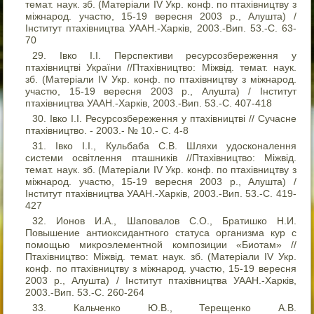
темат. наук. зб. (Матеріали IV Укр. конф. по птахівництву з
міжнарод. участю, 15-19 вересня 2003 р., Алушта) /
Інститут птахівництва УААН.-Харків, 2003.-Вип. 53.-С. 63-
70
Івко І.І. Перспективи ресурсозбереження у
птахівництві України //Птахівництво: Міжвід. темат. наук.
зб. (Матеріали IV Укр. конф. по птахівництву з міжнарод.
участю, 15-19 вересня 2003 р., Алушта) / Інститут
птахівництва УААН.-Харків, 2003.-Вип. 53.-С. 407-418
Івко І.І. Ресурсозбереження у птахівництві // Сучасне
птахівництво. - 2003.- № 10.- С. 4-8
Івко І.І., Кульбаба С.В. Шляхи удосконалення
системи освітлення пташників //Птахівництво: Міжвід.
темат. наук. зб. (Матеріали IV Укр. конф. по птахівництву з
міжнарод. участю, 15-19 вересня 2003 р., Алушта) /
Інститут птахівництва УААН.-Харків, 2003.-Вип. 53.-С. 419-
427
Ионов И.А., Шаповалов С.О., Братишко Н.И.
Повышение антиоксидантного статуса организма кур с
помощью микроэлементной композиции «Биотам» //
Птахівництво: Міжвід. темат. наук. зб. (Матеріали IV Укр.
конф. по птахівництву з міжнарод. участю, 15-19 вересня
2003 р., Алушта) / Інститут птахівництва УААН.-Харків,
2003.-Вип. 53.-С. 260-264
Кальченко Ю.В., Терещенко А.В.