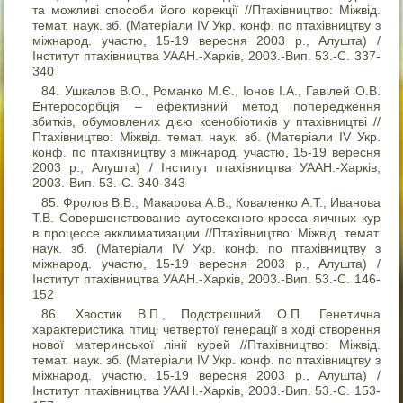
та можливі способи його корекції //Птахівництво: Міжвід.
темат. наук. зб. (Матеріали IV Укр. конф. по птахівництву з
міжнарод. участю, 15-19 вересня 2003 р., Алушта) /
Інститут птахівництва УААН.-Харків, 2003.-Вип. 53.-С. 337-
340
Ушкалов В.О., Романко М.Є., Іонов І.А., Гавілей О.В.
Ентеросорбція – ефективний метод попередження
збитків, обумовлених дією ксенобіотиків у птахівництві //
Птахівництво: Міжвід. темат. наук. зб. (Матеріали IV Укр.
конф. по птахівництву з міжнарод. участю, 15-19 вересня
2003 р., Алушта) / Інститут птахівництва УААН.-Харків,
2003.-Вип. 53.-С. 340-343
Фролов В.В., Макарова А.В., Коваленко А.Т., Иванова
Т.В. Совершенствование аутосексного кросса яичных кур
в процессе акклиматизации //Птахівництво: Міжвід. темат.
наук. зб. (Матеріали IV Укр. конф. по птахівництву з
міжнарод. участю, 15-19 вересня 2003 р., Алушта) /
Інститут птахівництва УААН.-Харків, 2003.-Вип. 53.-С. 146-
152
Хвостик В.П., Подстрєшний О.П. Генетична
характеристика птиці четвертої генерації в ході створення
нової материнської лінії курей //Птахівництво: Міжвід.
темат. наук. зб. (Матеріали IV Укр. конф. по птахівництву з
міжнарод. участю, 15-19 вересня 2003 р., Алушта) /
Інститут птахівництва УААН.-Харків, 2003.-Вип. 53.-С. 153-