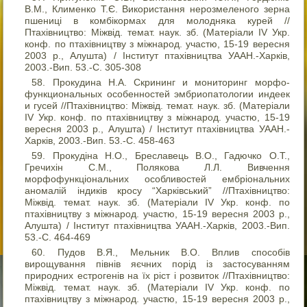
В.М., Клименко Т.Є. Використання нерозмеленого зерна
пшениці в комбікормах для молодняка курей //
Птахівництво: Міжвід. темат. наук. зб. (Матеріали IV Укр.
конф. по птахівництву з міжнарод. участю, 15-19 вересня
2003 р., Алушта) / Інститут птахівництва УААН.-Харків,
2003.-Вип. 53.-С. 305-308
Прокудина Н.А. Скрининг и мониторинг морфо-
функциональных особенностей эмбриопатологии индеек
и гусей //Птахівництво: Міжвід. темат. наук. зб. (Матеріали
IV Укр. конф. по птахівництву з міжнарод. участю, 15-19
вересня 2003 р., Алушта) / Інститут птахівництва УААН.-
Харків, 2003.-Вип. 53.-С. 458-463
Прокудіна Н.О., Бреславець В.О., Гадючко О.Т.,
Гречихін С.М., Полякова Л.Л. Вивчення
морфофункціональних особливостей ембріональних
аномалій індиків кросу “Харківський” //Птахівництво:
Міжвід. темат. наук. зб. (Матеріали IV Укр. конф. по
птахівництву з міжнарод. участю, 15-19 вересня 2003 р.,
Алушта) / Інститут птахівництва УААН.-Харків, 2003.-Вип.
53.-С. 464-469
Пудов В.Я., Мельник В.О. Вплив способів
вирощування півнів яєчних порід із застосуванням
природних естрогенів на їх ріст і розвиток //Птахівництво:
Міжвід. темат. наук. зб. (Матеріали IV Укр. конф. по
птахівництву з міжнарод. участю, 15-19 вересня 2003 р.,