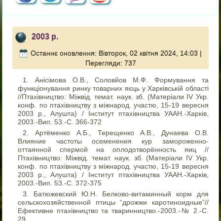
2003 р.
Останнє оновлення: Вівторок, 02 квітня 2024, 14:03
|
Перегляди: 737
Анісімова О.В., Соловйов М.Ф. Формування та
функціонування ринку товарних яєць у Харківській області
//Птахівництво: Міжвід. темат. наук. зб. (Матеріали IV Укр.
конф. по птахівництву з міжнарод. участю, 15-19 вересня
2003 р., Алушта) / Інститут птахівництва УААН.-Харків,
2003.-Вип. 53.-C. 366-372
Артёменко А.Б., Терещенко А.В., Дунаева О.В.
Влияние частоты осеменения кур замороженно-
оттаянной спермой на оплодотворённость яиц //
Птахівництво: Міжвід. темат. наук. зб. (Матеріали IV Укр.
конф. по птахівництву з міжнарод. участю, 15-19 вересня
2003 р., Алушта) / Інститут птахівництва УААН.-Харків,
2003.-Вип. 53.-С. 372-375
Батюжевский Ю.Н. Белково-витаминный корм для
сельскохозяйственной птицы “дрожжи каротиноидные”//
Ефективне птахівництво та тваринництво.-2003.-№ 2.-С.
29