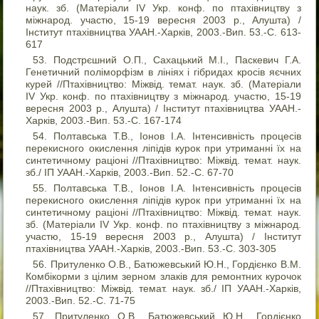
наук. зб. (Матеріали IV Укр. конф. по птахівництву з
міжнарод. участю, 15-19 вересня 2003 р., Алушта) /
Інститут птахівництва УААН.-Харків, 2003.-Вип. 53.-С. 613-
617
Подстрєшний О.П., Сахацький М.І., Паскевич Г.А.
Генетичний поліморфізм в лініях і гібридах кросів яєчних
курей //Птахівництво: Міжвід. темат. наук. зб. (Матеріали
IV Укр. конф. по птахівництву з міжнарод. участю, 15-19
вересня 2003 р., Алушта) / Інститут птахівництва УААН.-
Харків, 2003.-Вип. 53.-С. 167-174
Полтавська Т.В., Іонов І.А. Інтенсивність процесів
перекисного окислення ліпідів курок при утриманні їх на
синтетичному раціоні //Птахівництво: Міжвід. темат. наук.
зб./ ІП УААН.-Харків, 2003.-Вип. 52.-С. 67-70
Полтавська Т.В., Іонов І.А. Інтенсивність процесів
перекисного окислення ліпідів курок при утриманні їх на
синтетичному раціоні //Птахівництво: Міжвід. темат. наук.
зб. (Матеріали IV Укр. конф. по птахівництву з міжнарод.
участю, 15-19 вересня 2003 р., Алушта) / Інститут
птахівництва УААН.-Харків, 2003.-Вип. 53.-С. 303-305
Притуленко О.В., Батюжевський Ю.Н., Гордієнко В.М.
Комбікорми з цілим зерном злаків для ремонтних курочок
//Птахівництво: Міжвід. темат. наук. зб./ ІП УААН.-Харків,
2003.-Вип. 52.-С. 71-75
Притуленко О.В., Батюжевський Ю.Н., Гордієнко