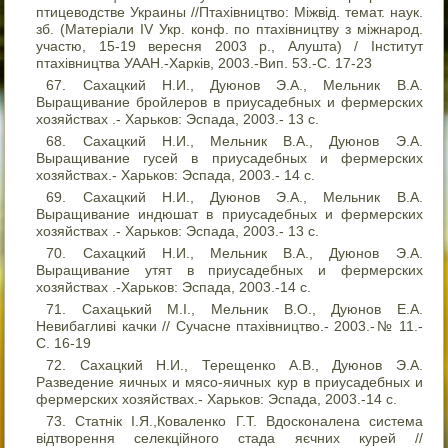
птицеводстве Украины //Птахівництво: Міжвід. темат. наук.
зб. (Матеріали IV Укр. конф. по птахівництву з міжнарод.
участю, 15-19 вересня 2003 р., Алушта) / Інститут
птахівництва УААН.-Харків, 2003.-Вип. 53.-С. 17-23
Сахацкий Н.И., Дуюнов Э.А., Мельник В.А.
Выращивание бройлеров в приусадебных и фермерских
хозяйствах .- Харьков: Эспада, 2003.- 13 с.
Сахацкий Н.И., Мельник В.А., Дуюнов Э.А.
Выращивание гусей в приусадебных и фермерских
хозяйствах.- Харьков: Эспада, 2003.- 14 с.
Сахацкий Н.И., Дуюнов Э.А., Мельник В.А.
Выращивание индюшат в приусадебных и фермерских
хозяйствах .- Харьков: Эспада, 2003.- 13 с.
Сахацкий Н.И., Мельник В.А., Дуюнов Э.А.
Выращивание утят в приусадебных и фермерских
хозяйствах .-Харьков: Эспада, 2003.-14 с.
Сахацький М.І., Мельник В.О., Дуюнов Е.А.
Невибагливі качки // Сучасне птахівництво.- 2003.-№ 11.-
С. 16-19
Сахацкий Н.И., Терещенко А.В., Дуюнов Э.А.
Разведение яичных и мясо-яичных кур в приусадебных и
фермерских хозяйствах.- Харьков: Эспада, 2003.-14 с.
Статнік І.Я.,Коваленко Г.Т. Вдосконалена система
відтворення селекційного стада яєчних курей //