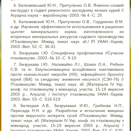
Батюжевський Ю.Н., Притуленко О.В. Ячмінно-соєвий
екструдат в годівлі ремонтного молодняку яєчних курей //
Аграрна наука – виробництву.-2003.-№ 4.-С. 25
Батюжевский Ю.Н., Притуленко О.В., Гордиенко В.М.
и др. Изучение эффективности использования в рационах
цыплят минерального корма, изготовленного из
вторичных минеральных ресурсов содового производства
//Птахівництво: Міжвід. темат. наук. зб./ ІП УААН.-Харків,
2003.-Вип. 52.-С. 36-41
Безрукава І.Ю. Специфічна профілактика //Сучасне
птахівництво.-2003.-№ 10.-С. 9-10
Безрукава І.Ю., Наливайко Л.І., Шомін О.А., Рябінін
С.В. та ін. Емульсинвакцина асоційована інактивована
проти ньюкаслської хвороби (НХ), інфекційного бронхіту
курей (ІБК) та синдрому зниження несучості (СЗН-76) //
Птахівництво: Міжвід. темат. наук. зб. (Матеріали IV Укр.
конф. по птахівництву з міжнарод. участю, 15-19 вересня
2003 р., Алушта) / Інститут птахівництва УААН.-Харків,
2003.-Вип. 53.-С. 516-519
Белецкая А.В., Безрукавая И.Ю., Грибкова Н.П.,
Пересада Н.Н. и др. Разработка и испытание вакцины
против вирусного энтерита гусей //Птахівництво: Міжвід.
темат. наук. зб. (Матеріали IV Укр. конф. по птахівництву з
міжнарод. участю, 15-19 вересня 2003 р., Алушта) /
Інститут птахівництва УААН.-Харків, 2003.-Вип. 53.-С. 520-