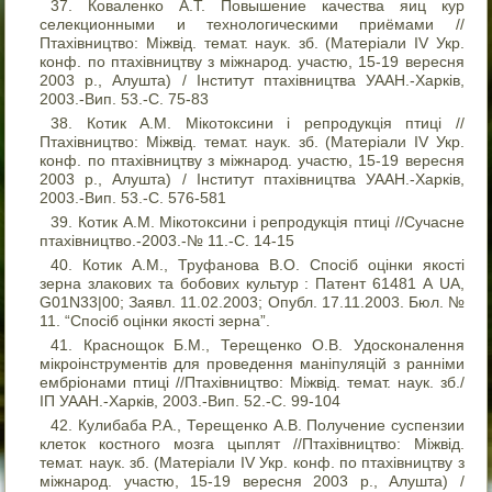
Коваленко А.Т. Повышение качества яиц кур
селекционными и технологическими приёмами //
Птахівництво: Міжвід. темат. наук. зб. (Матеріали IV Укр.
конф. по птахівництву з міжнарод. участю, 15-19 вересня
2003 р., Алушта) / Інститут птахівництва УААН.-Харків,
2003.-Вип. 53.-С. 75-83
Котик А.М. Мікотоксини і репродукція птиці //
Птахівництво: Міжвід. темат. наук. зб. (Матеріали IV Укр.
конф. по птахівництву з міжнарод. участю, 15-19 вересня
2003 р., Алушта) / Інститут птахівництва УААН.-Харків,
2003.-Вип. 53.-С. 576-581
Котик А.М. Мікотоксини і репродукція птиці //Сучасне
птахівництво.-2003.-№ 11.-С. 14-15
Котик А.М., Труфанова В.О. Спосіб оцінки якості
зерна злакових та бобових культур : Патент 61481 А UA,
G01N33|00; Заявл. 11.02.2003; Опубл. 17.11.2003. Бюл. №
11. “Спосіб оцінки якості зерна”.
Краснощок Б.М., Терещенко О.В. Удосконалення
мікроінструментів для проведення маніпуляцій з ранніми
ембріонами птиці //Птахівництво: Міжвід. темат. наук. зб./
ІП УААН.-Харків, 2003.-Вип. 52.-С. 99-104
Кулибаба Р.А., Терещенко А.В. Получение суспензии
клеток костного мозга цыплят //Птахівництво: Міжвід.
темат. наук. зб. (Матеріали IV Укр. конф. по птахівництву з
міжнарод. участю, 15-19 вересня 2003 р., Алушта) /