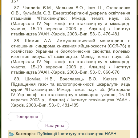
157
Чаплигін Є.М., Мельник В.О., Івко І.І., Степаненко
О.В., Кульбаба С.В. Енергозберігаючі джерела освітлення
пташників //Птахівництво: Міжвід. темат. наук. зб.
(Матеріали IV Укр. конф. по птахівництву з міжнарод.
участю, 15-19 вересня 2003 р., Алушта) / Інститут
птахівництва УААН.-Харків, 2003.-Вип. 53.-С. 476-481
Шомин А.А. Иммунологический мониторинг в
отношении синдрома снижения яйценоскости (ССЯ-76) в
хозяйствах Украины и биологические свойства полевых
изолятов вируса //Птахівництво: Міжвід. темат. наук. зб.
(Матеріали IV Укр. конф. по птахівництву з міжнарод.
участю, 15-19 вересня 2003 р., Алушта) / Інститут
птахівництва УААН.-Харків, 2003.-Вип. 53.-С. 666-670
Шоміна Н.В., Бреславець В.О., Князєв Ю.Р.
Підвищення газо- та вологопроникності шкаралупи яєць
курей //Птахівництво: Міжвід. темат. наук. зб. (Матеріали
IV Укр. конф. по птахівництву з міжнарод. участю, 15-19
вересня 2003 р., Алушта) / Інститут птахівництва УААН.-
Харків, 2003.-Вип. 53.-С. 481-485
Попередня
Наступна
Категорія:
Публікації Інституту птахівництва НААН