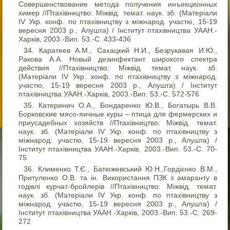
Совершенствование метода получения инъекционных
химер //Птахівництво: Міжвід. темат. наук. зб. (Матеріали
IV Укр. конф. по птахівництву з міжнарод. участю, 15-19
вересня 2003 р., Алушта) / Інститут птахівництва УААН.-
Харків, 2003.-Вип. 53.-С. 433-436
Каратеев А.М., Сахацкий Н.И., Безрукавая И.Ю.,
Ракова А.А. Новый дезинфектант широкого спектра
действия //Птахівництво: Міжвід. темат. наук. зб.
(Матеріали IV Укр. конф. по птахівництву з міжнарод.
участю, 15-19 вересня 2003 р., Алушта) / Інститут
птахівництва УААН.-Харків, 2003.-Вип. 53.-С. 572-576
Катеринич О.А., Бондаренко Ю.В., Богатырь В.В.
Борковские мясо-яичные куры – птица для фермерских и
приусадебных хозяйств //Птахівництво: Міжвід. темат.
наук. зб. (Матеріали IV Укр. конф. по птахівництву з
міжнарод. участю, 15-19 вересня 2003 р., Алушта) /
Інститут птахівництва УААН.-Харків, 2003.-Вип. 53.-С. 70-
75
Клименко Т.Є., Батюжевський Ю.Н.,Гордієнко В.М.,
Притуленко О.В. та ін. Використання ПЗК з амаранту в
годівлі курчат-бройлерів //Птахівництво: Міжвід. темат.
наук. зб. (Матеріали IV Укр. конф. по птахівництву з
міжнарод. участю, 15-19 вересня 2003 р., Алушта) /
Інститут птахівництва УААН.-Харків, 2003.-Вип. 53.-С. 269-
272