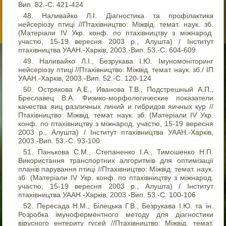
Вип. 82.-С. 421-424
Наливайко Л.І. Діагностика та профілактика
нейсеріозу птиці //Птахівництво: Міжвід. темат. наук. зб.
(Матеріали IV Укр. конф. по птахівництву з міжнарод.
участю, 15-19 вересня 2003 р., Алушта) / Інститут
птахівництва УААН.-Харків, 2003.-Вип. 53.-С. 604-609
Наливайко Л.І., Безрукава І.Ю. Імуномоніторинг
нейсеріозу птиці //Птахівництво: Міжвід. темат. наук. зб./ ІП
УААН.-Харків, 2003.-Вип. 52.-С. 120-124
Острякова А.Е., Иванова Т.В., Подстрешный А.П.,
Бреславец В.А. Физико-морфологические показатели
качества яиц различных линий и гибридов яичных кур //
Птахівництво: Міжвід. темат. наук. зб. (Матеріали IV Укр.
конф. по птахівництву з міжнарод. участю, 15-19 вересня
2003 р., Алушта) / Інститут птахівництва УААН.-Харків,
2003.-Вип. 53.-С. 93-100
Панькова С.М., Степаненко І.А., Тимошенко Н.П.
Використання транспортних алгоритмів для оптимізації
планів парування птиці //Птахівництво: Міжвід. темат. наук.
зб. (Матеріали IV Укр. конф. по птахівництву з міжнарод.
участю, 15-19 вересня 2003 р., Алушта) / Інститут
птахівництва УААН.-Харків, 2003.-Вип. 53.-С. 100-106
Пересада Н.М., Білецька Г.В., Безрукава І.Ю. та ін.
Розробка імуноферментного методу для діагностики
вірусного ентериту гусей //Птахівництво: Міжвід. темат.