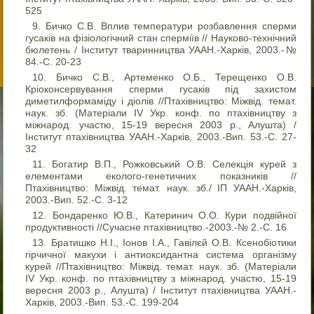
525
Бичко С.В. Вплив температури розбавлення сперми
гусаків на фізіологічний стан сперміїв // Науково-технічний
бюлетень / Інститут тваринництва УААН.-Харків, 2003.-№
84.-С. 20-23
Бичко С.В., Артеменко О.Б., Терещенко О.В.
Кріоконсервування сперми гусаків під захистом
диметилформаміду і діолів //Птахівництво: Міжвід. темат.
наук. зб. (Матеріали IV Укр. конф. по птахівництву з
міжнарод. участю, 15-19 вересня 2003 р., Алушта) /
Інститут птахівництва УААН.-Харків, 2003.-Вип. 53.-С. 27-
32
Богатир В.П., Рожковський О.В. Селекція курей з
елементами еколого-генетичних показників //
Птахівництво: Міжвід. темат. наук. зб./ ІП УААН.-Харків,
2003.-Вип. 52.-С. 3-12
Бондаренко Ю.В., Катеринич О.О. Кури подвійної
продуктивності //Сучасне птахівництво.-2003.-№ 2.-С. 16
Братишко Н.І., Іонов І.А., Гавілєй О.В. Ксенобіотики
гірчичної макухи і антиоксидантна система організму
курей //Птахівництво: Міжвід. темат. наук. зб. (Матеріали
IV Укр. конф. по птахівництву з міжнарод. участю, 15-19
вересня 2003 р., Алушта) / Інститут птахівництва УААН.-
Харків, 2003.-Вип. 53.-С. 199-204