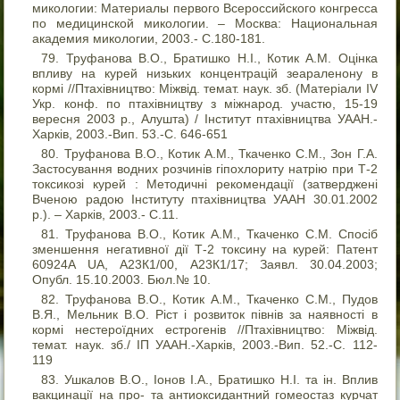
микологии: Материалы первого Всероссийского конгресса
по медицинской микологии. – Москва: Национальная
академия микологии, 2003.- С.180-181.
Труфанова В.О., Братишко Н.І., Котик А.М. Оцінка
впливу на курей низьких концентрацій зеараленону в
кормі //Птахівництво: Міжвід. темат. наук. зб. (Матеріали IV
Укр. конф. по птахівництву з міжнарод. участю, 15-19
вересня 2003 р., Алушта) / Інститут птахівництва УААН.-
Харків, 2003.-Вип. 53.-С. 646-651
Труфанова В.О., Котик А.М., Ткаченко С.М., Зон Г.А.
Застосування водних розчинів гіпохлориту натрію при Т-2
токсикозі курей : Методичні рекомендації (затверджені
Вченою радою Інституту птахівництва УААН 30.01.2002
р.). – Харків, 2003.- С.11.
Труфанова В.О., Котик А.М., Ткаченко С.М. Спосіб
зменшення негативної дії Т-2 токсину на курей: Патент
60924А UA, А23К1/00, А23К1/17; Заявл. 30.04.2003;
Опубл. 15.10.2003. Бюл.№ 10.
Труфанова В.О., Котик А.М., Ткаченко С.М., Пудов
В.Я., Мельник В.О. Ріст і розвиток півнів за наявності в
кормі нестероїдних естрогенів //Птахівництво: Міжвід.
темат. наук. зб./ ІП УААН.-Харків, 2003.-Вип. 52.-С. 112-
119
Ушкалов В.О., Іонов І.А., Братишко Н.І. та ін. Вплив
вакцинації на про- та антиоксидантний гомеостаз курчат