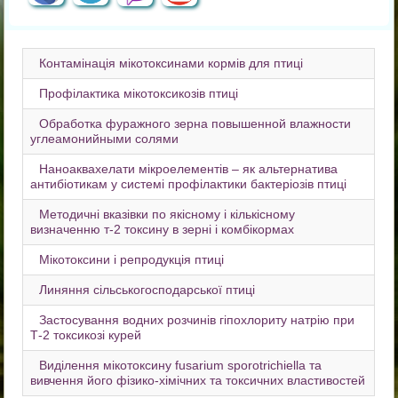
Контамінація мікотоксинами кормів для птиці
Профілактика мікотоксикозів птиці
Обработка фуражного зерна повышенной влажности
углеамонийными солями
Наноаквахелати мікроелементів – як альтернатива
антибіотикам у системі профілактики бактеріозів птиці
Методичні вказівки по якісному і кількісному
визначенню т-2 токсину в зерні і комбікормах
Мікотоксини і репродукція птиці
Линяння сільськогосподарської птиці
Застосування водних розчинів гіпохлориту натрію при
Т-2 токсикозі курей
Виділення мікотоксину fusarium sporotrichiella та
вивчення його фізико-хімічних та токсичних властивостей