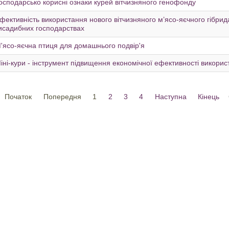
осподарсько корисні ознаки курей вітчизняного генофонду
фективність використання нового вітчизняного м’ясо-яєчного гібри
исадибних господарствах
'ясо-яєчна птиця для домашнього подвір'я
іні-кури - інструмент підвищення економічної ефективності викорис
Початок
Попередня
1
2
3
4
Наступна
Кінець