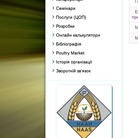
Г
Семінари
Е
пр
Послуги (ЦОП)
Розробки
М
Онлайн калькулятори
М
Бібліографія
Poultry Market
Історія організації
Зворотній зв'язок