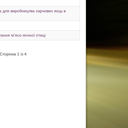
да для виробництва харчових яєць в
тання м'ясо-яєчної птиці
Сторінка 1 із 4