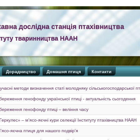
авна дослідна станція птахівництва
итуту тваринництва НААН
Дорадництво
Домашня птиця
Контакти
учасні методи визначення статі молодняку сільськогосподарської пт
береження генофонду української птиці - актуальність сьогодення
береження генофонду птиці – веління часу
Геркулес» – м'ясо-яєчні кури селекції Інституту птахівництва НААН
'ясо-яєчна птиця для нашого подвір'я