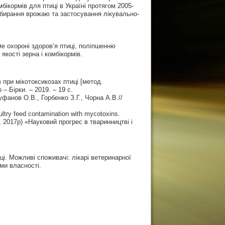
бікормів для птиці в Україні протягом 2005-
 збирання врожаю та застосування лікувально-
е охороні здоров’я птиці, поліпшенню
якості зерна і комбікормів.
 при мікотоксикозах птиці [метод.
 – Бірки. – 2019. – 19 с.
уфанов О.В., Горбенко З.Г., Чорна А.В.//
ltry feed contamination with mycotoxins.
 2017р) «Науковий прогрес в тваринництві і
і. Можливі споживачі: лікарі ветеринарної
ми власності.