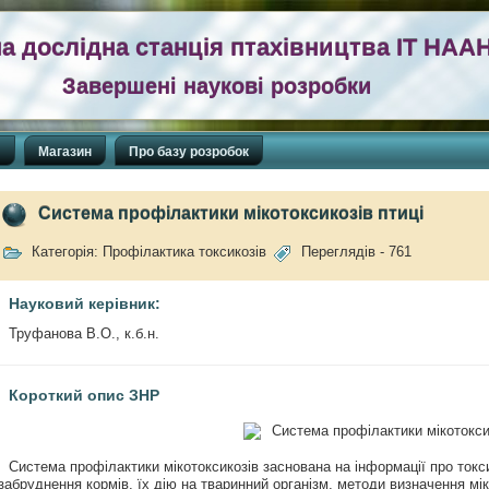
а дослідна станція птахівництва ІТ НАА
Завершені наукові розробки
П
Магазин
Про базу розробок
Система профілактики мікотоксикозів птиці
Категорія: Профілактика токсикозів
Переглядів - 761
Науковий керівник:
Труфанова В.О., к.б.н.
Короткий опис ЗНР
Система профілактики мікотоксикозів заснована на інформації про токси
забруднення кормів, їх дію на тваринний організм, методи визначення міко