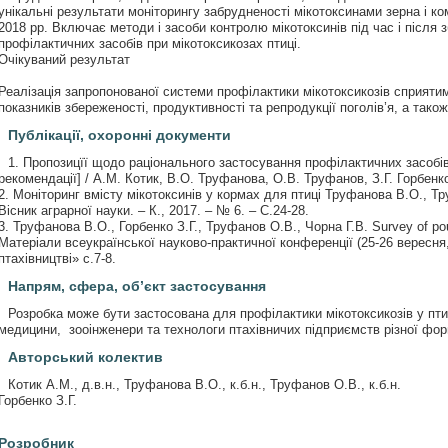
унікальні результати моніторингу забрудненості мікотоксинами зерна і ком
2018 рр. Включає методи і засоби контролю мікотоксинів під час і після
профілактичних засобів при мікотоксикозах птиці.
Очікуваний результат
Реалізація запропонованої системи профілактики мікотоксикозів сприятим
показників збереженості, продуктивності та репродукції поголів’я, а також 
Публікації, охоронні документи
1. Пропозицїї щодо раціонального застосування профілактичних засобів
рекомендації] / А.М. Котик, В.О. Труфанова, О.В. Труфанов, З.Г. Горбенко
2. Моніторинг вмісту мікотоксинів у кормах для птиці Труфанова В.О., Тр
Вісник аграрної науки. – К., 2017. – № 6. – С.24-28.
3. Труфанова В.О., Горбенко З.Г., Труфанов О.В., Чорна Г.В. Survey of pou
Матеріали всеукраїнської науково-практичної конференції (25-26 вересня,
птахівництві» с.7-8.
Напрям, сфера, об’єкт застосування
Розробка може бути застосована для профілактики мікотоксикозів у птиц
медицини, зооінженери та технологи птахівничих підприємств різної фор
Авторський колектив
Котик А.М., д.в.н., Труфанова В.О., к.б.н., Труфанов О.В., к.б.н.
Горбенко З.Г.
Розробник