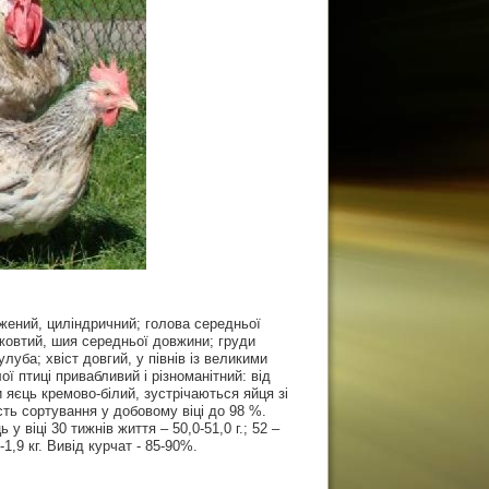
жений, циліндричний; голова середньої
-жовтий, шия середньої довжини; груди
луба; хвіст довгий, у півнів із великими
ї птиці привабливий і різноманітний: від
 яєць кремово-білий, зустрічаються яйця зі
ть сортування у добовому віці до 98 %.
у віці 30 тижнів життя – 50,0-51,0 г.; 52 –
7-1,9 кг. Вивід курчат - 85-90%.