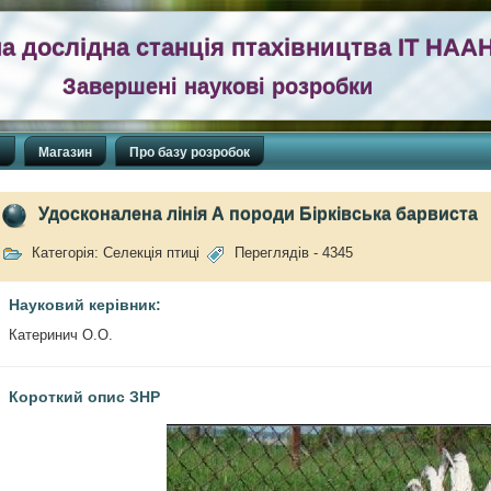
а дослідна станція птахівництва ІТ НАА
Завершені наукові розробки
П
Магазин
Про базу розробок
Удосконалена лінія А породи Бірківська барвиста
Категорія: Селекція птиці
Переглядів - 4345
Науковий керівник:
Катеринич О.О.
Короткий опис ЗНР