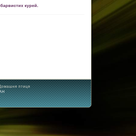
 барвистих курей.
Домашня птиця
ААН