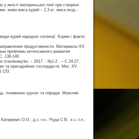
 у якості материнської лінії при створені
ми: жива маса курей – 2,3 кг; маса яєць -
овиди курей народної селекції. Корми і факти.
 направления продуктивности. Материалы XX
ые проблемы интенсивного развития
С. 136-140.
 птахівництво. – 2017. - №1-2 . – С.24-27.
ких та присадибних господарств. Мат. ХV
1-133.
ь, племінних курчат та гібридів. Можливі
, Катеринич О.О., д.с.-г.н., Руда С.В., к.с.-г.н.,