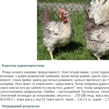
Коротка характеристика
Птиця яєчного напряму продуктивності. Конституція міцна; тулуб подов
величини, з добре розвинутим гребенем; вушні мочки рожеві; дзьоб сіро
випуклі; спина пряма; крила достатньо розвинені, щільно притиснуті до ту
косицями. Ноги жовті та темно-жовті, шкіра жовта. Колір оперення доросло
чорно-смугастого до сріблясто-смугастого „дикого" типу. Колір шкаралупи
світло-палевою шкаралупою. Гребінь – листоподібний. Аутосексна, точніс
Генетичний потенціал за показниками: несучість - 270-280 яєць; маса яєць 
58,0-59,0 г; жива маса у віці 52 тижні життя: півнів – 2,4-2,5 кг; курей – 1,
Очікуваний результат