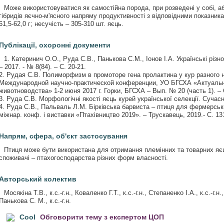
Може використовуватися як самостійна порода, при розведені у собі, або
гібридів яєчно-м'ясного напряму продуктивності з відповідними показника
61,5-62,0 г; несучість – 305-310 шт. яєць.
Публікації, охоронні документи
1. Катеринич О.О., Руда С.В., Панькова С.М., Іонов І.А. Українські різн
– 2017. - № 8(84). – С. 20-21.
2. Рудая С.В. Полиморфизм в промоторе гена пролактина у кур разного
Международной научно-практической конференции, УО БГСХА «Актуальн
животноводства» 1-2 июня 2017 г. Горки, БГСХА – Вып. № 20 (часть 1). – 
3. Руда С.В. Морфологічні якості яєць курей української селекції. Сучасне
4. Руда С.В., Пальваль Л.М. Бірківська барвиста – птиця для фермерсь
міжнар. конф. і виставки «Птахівництво 2019». – Трускавець, 2019.- С. 13
Напрям, сфера, об'єкт застосування
Птиця може бути використана для отримання племінних та товарних яєц
споживачі – птахогосподарства різних форм власності.
Авторський колектив
Мосякіна Т.В., к.с.-г.н., Коваленко Г.Т., к.с.-г.н., Степаненко І.А., к.с.-г.н.
Панькова С. М., к.с.-г.н.
Обговорити тему з експертом ЦОП