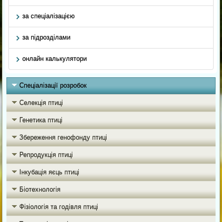
за спеціалізацією
за підрозділами
онлайн калькулятори
Спеціалізації розробок
Селекція птиці
Генетика птиці
Збереження генофонду птиці
Репродукція птиці
Інкубація яєць птиці
Біотехнологія
Фізіологія та годівля птиці