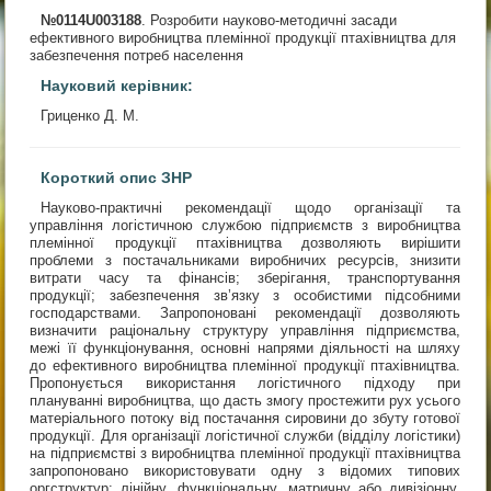
№0114U003188
. Розробити науково-методичні засади
ефективного виробництва племінної продукції птахівництва для
забезпечення потреб населення
Науковий керівник:
Гриценко Д. М.
Короткий опис ЗНР
Науково-практичні рекомендації щодо організації та
управління логістичною службою підприємств з виробництва
племінної продукції птахівництва дозволяють вирішити
проблеми з постачальниками виробничих ресурсів, знизити
витрати часу та фінансів; зберігання, транспортування
продукції; забезпечення зв’язку з особистими підсобними
господарствами. Запропоновані рекомендації дозволяють
визначити раціональну структуру управління підприємства,
межі її функціонування, основні напрями діяльності на шляху
до ефективного виробництва племінної продукції птахівництва.
Пропонується використання логістичного підходу при
плануванні виробництва, що дасть змогу простежити рух усього
матеріального потоку від постачання сировини до збуту готової
продукції. Для організації логістичної служби (відділу логістики)
на підприємстві з виробництва племінної продукції птахівництва
запропоновано використовувати одну з відомих типових
оргструктур: лінійну, функціональну, матричну або дивізіонну.