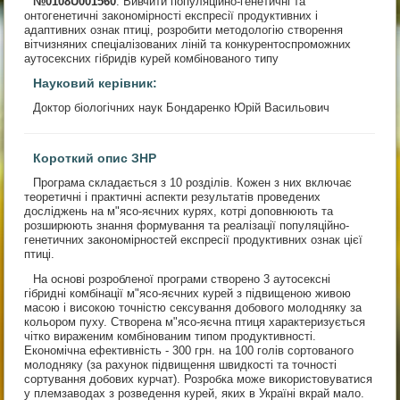
№0108U001560
. Вивчити популяційно-генетичні та
онтогенетичні закономірності експресії продуктивних і
адаптивних ознак птиці, розробити методологію створення
вітчизняних спеціалізованих ліній та конкурентоспроможних
аутосексних гібридів курей комбінованого типу
Науковий керівник:
Доктор біологічних наук Бондаренко Юрій Васильович
Короткий опис ЗНР
Програма складається з 10 розділів. Кожен з них включає
теоретичні і практичні аспекти результатів проведених
досліджень на м"ясо-яєчних курях, котрі доповнюють та
розширюють знання формування та реалізації популяційно-
генетичних закономірностей експресії продуктивних ознак цієї
птиці.
На основі розробленої програми створено 3 аутосексні
гібридні комбінації м"ясо-яєчних курей з підвищеною живою
масою і високою точністю сексування добового молодняку за
кольором пуху. Створена м"ясо-яєчна птиця характеризується
чітко вираженим комбінованим типом продуктивності.
Економічна ефективність - 300 грн. на 100 голів сортованого
молодняку (за рахунок підвищення швидкості та точності
сортування добових курчат). Розробка може використовуватися
у племзаводах з розведення курей, яких в Україні вкрай мало.