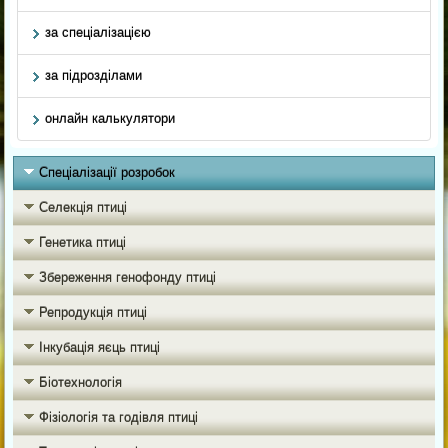
за спеціалізацією
за підрозділами
онлайн калькулятори
Спеціалізації розробок
Селекція птиці
Генетика птиці
Збереження генофонду птиці
Репродукція птиці
Інкубація яєць птиці
Біотехнологія
Фізіологія та годівля птиці