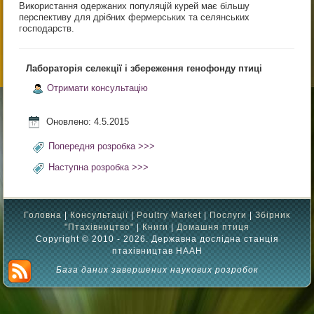
Використання одержаних популяцій курей має більшу
перспективу для дрібних фермерських та селянських
господарств.
Лабораторія селекції і збереження генофонду птиці
Отримати консультацію
Оновлено: 4.5.2015
Попередня розробка >>>
Наступна розробка >>>
Головна
|
Консультації
|
Poultry Market
|
Послуги
|
Збірник
"Птахівництво"
|
Книги
|
Домашня птиця
Copyright © 2010 - 2026. Державна дослідна станція
птахівництав НААН
База даних завершених наукових розробок